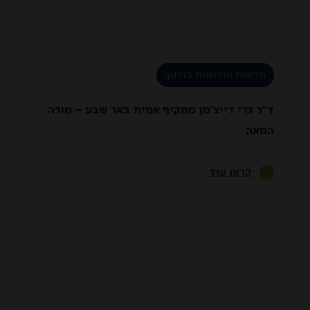
חדשות וחדשנות בחינוך
ד”ר גדי דייצ’מן ממקיף אמית באר שבע – מורה
המאה
קראו עוד