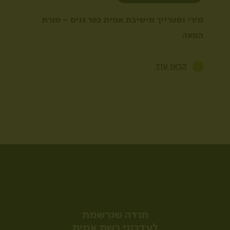
מירי וסטרייך מישיבת אמית כפר גנים – מורת
המאה
קראו עוד
אם חדשנות בחינוך מעניינת אתכם הירשמו
והישארו תמיד מעודכנים
תודה שנרשמת
לעדכוני רשת אמית