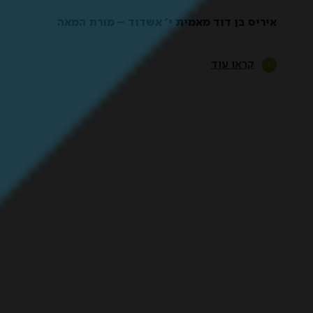
איריס בן דוד מאמית י’ אשדוד – מורת המאה
קראו עוד