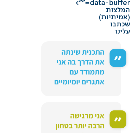
">
data-buffer="
המלצות
(אמיתיות)
שכתבו
עלינו