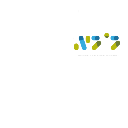
אחרי מעל 10 שנות מחקר, פיתוח ויישום בליבת החינוך הישראלי-
אנו יוצאים
אל העולם עם כלים ופיתוחים חדשים, ומזמינים אתכם
לצאת יחד איתנו למסע
מרתק שיאיץ תהליכי התחדשות ויכין אתכם
לאתגרי המחר, היום.