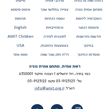
התחדשות פדגוגית
מרחבי אמית
סייעות
מתחם אמית גוגיה
צפייה בתלושי שכר
איפוס סיסמא
האקדמיה ליזמות
נספח הנחיות
תרומות
וחממת הנוער
והתחייבויות
English
חדשות וחדשנות
לתוכנית למידה
AMIT Children
בחינוך
באמצעות כרומבוק
USA
מוסדות החינוך
דו”ח חוק שכר שווה
מפת אתר
רשת אמית, מתחם אמית גוגיה
כפר בתיה, רח' ירושלים 1 רעננה מיקוד 4350001
טל':
03-9123123
פקס: 03-9123122
דוא"ל:
info@amit.org.il
צרו