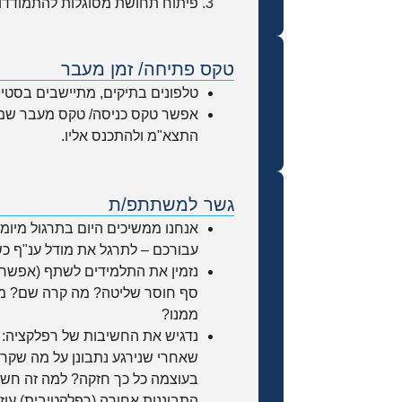
פיתוח תחושת מסוגלות להתמודדו
טקס פתיחה/ זמן מעבר​
טלפונים בתיקים, מתיישבים בסטינ
אפשר טקס כניסה/ טקס מעבר שמס
התצא"מ ולהתכנס אליו.
גשר למשתתפ/ת
אנחנו ממשיכים היום בתרגול מיומ
עבורכם – לתרגל את מודל ענ"ף כ
נזמין את התלמידים לשתף (אפשר 
סף חוסר שליטה? מה קרה שם? מ
ממנו?
נדגיש את החשיבות של רפלקציה: 
שאחרי שנירגע נתבונן על מה שקר
בעוצמה כל כך חזקה? למה זה חשוב
התבוננות אחורה (רפלקטיבית) עוזר