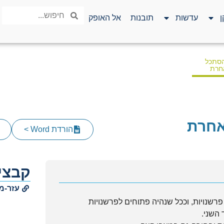
ן
עדשות
תובנות
אל האופק
הסתכל
אחרת
אחרת
הורדת Word >
קבצי 
עזר-מ
פרשנויות, וככל שנהיה פתוחים לפרשנויות
 השני.