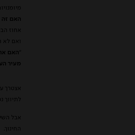
מיומנויו
האם זה 
אחוז הבו
ואם לא 
“
האם אתם
מעיר הער
אצטרך עו
לתיווך נ
אבל השי
החינוך.