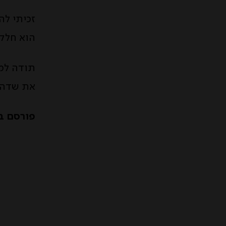
זכיתי להי
הוא חלק 
תודה למ
את שדה ה
פורסם בתאריך: