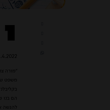
י
1.4.2022
“מורה צר
בקליבלנד
הם בנו ש
להגשה אב