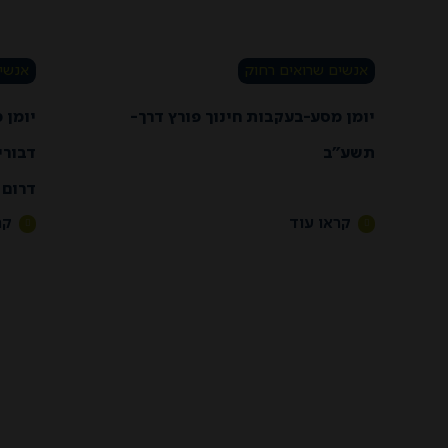
אנשים שרואים רחוק
אנשים
יומן מסע-בעקבות חינוך פורץ דרך-
יומן 
תשע”ב
דבורי
דרום
קראו עוד
קר