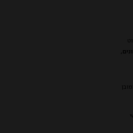
וט
נים,
מובן
י