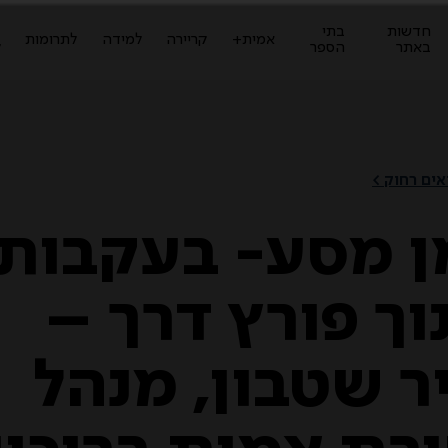
חדשות
בתי
ז
אמית+
קריירה
למידה
לתרומות
באתר
הספר
ל
ים רחוק >
ן מסע- בעקבות
וך פורץ דרך –
ר שטבון, מנהל