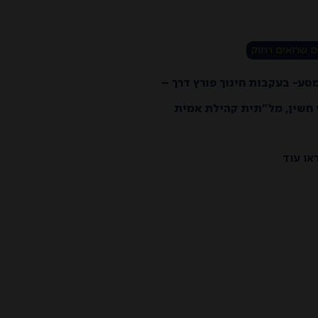
 שרואים רחוק
מסע- בעקבות חינוך פורץ דרך –
 חשין, מל״תית קהילת אמית
או עוד