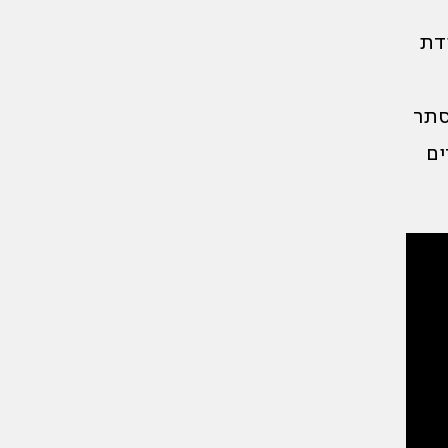
דת
סתר
ים