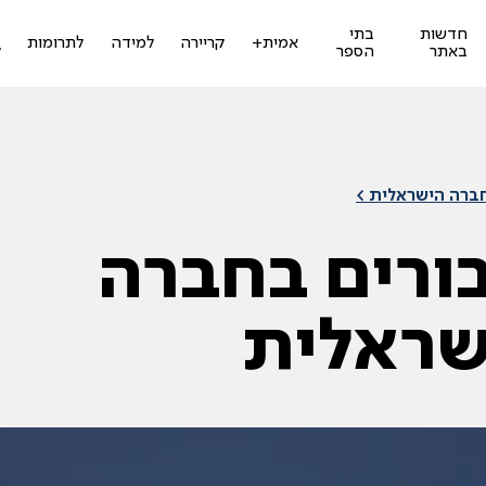
חדשות
בתי
ז
אמית+
קריירה
למידה
לתרומות
באתר
הספר
ל
חברה הישראלית >
ורים בחברה
שראלית