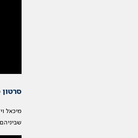
סרטון מ
מיכאל וי
שביניהם.