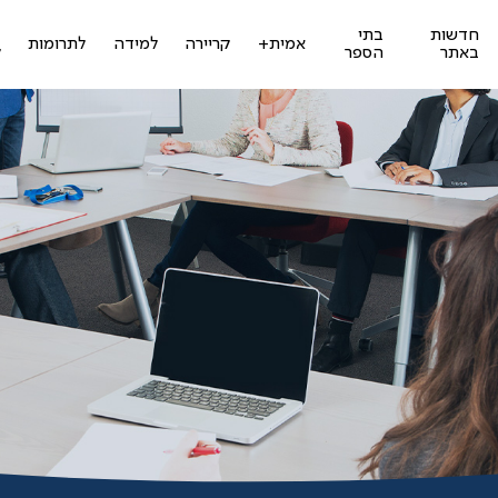
חדשות
בתי
ז
אמית+
קריירה
למידה
לתרומות
באתר
הספר
ל