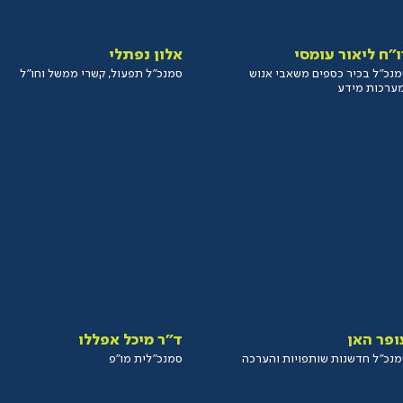
ו”ח ליאור עומסי
אלון נפתלי
נכ”ל בכיר כספים משאבי אנוש
סמנכ”ל תפעול, קשרי ממשל וחו”ל
ערכות מידע
ופר האן
ד”ר מיכל אפללו
נכ״ל חדשנות שותפויות והערכה
סמנכ״לית מו״פ