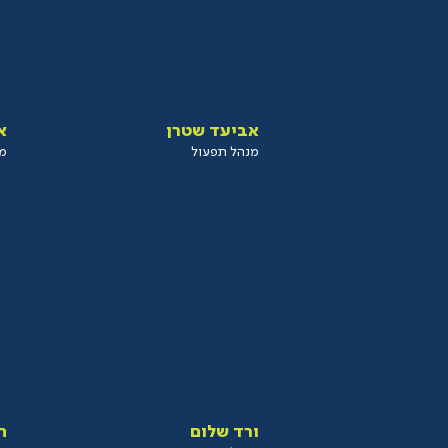
אביעד שטרן
א
מנהל תפעול
מנ
ורד שלום
ח