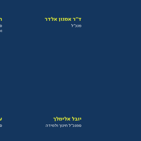
ד”ר אמנון אלדר
ר
מנכ”ל
סמ
ומ
יובל אלימלך
ע
סמנכ”ל חינוך ולמידה
סמ