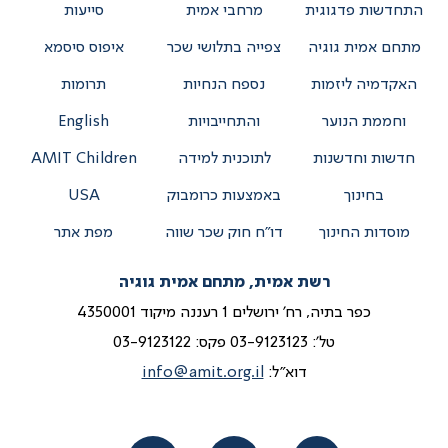
התחדשות פדגוגית
מרחבי אמית
סייעות
מתחם אמית גוגיה
צפייה בתלושי שכר
איפוס סיסמא
האקדמיה ליזמות
נספח הנחיות
תרומות
וחממת הנוער
והתחייבויות
English
חדשות וחדשנות
לתוכנית למידה
AMIT Children
בחינוך
באמצעות כרומבוק
USA
מוסדות החינוך
דו”ח חוק שכר שווה
מפת אתר
רשת אמית, מתחם אמית גוגיה
כפר בתיה, רח' ירושלים 1 רעננה מיקוד 4350001
טל':
03-9123123
פקס: 03-9123122
דוא"ל:
info@amit.org.il