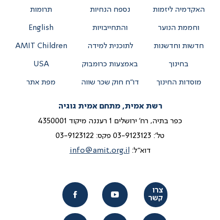
האקדמיה ליזמות
נספח הנחיות
תרומות
וחממת הנוער
והתחייבויות
English
חדשות וחדשנות
לתוכנית למידה
AMIT Children
בחינוך
באמצעות כרומבוק
USA
מוסדות החינוך
דו”ח חוק שכר שווה
מפת אתר
רשת אמית, מתחם אמית גוגיה
כפר בתיה, רח' ירושלים 1 רעננה מיקוד 4350001
טל':
03-9123123
פקס: 03-9123122
דוא"ל:
info@amit.org.il
צרו
קשר