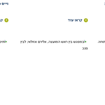
וייס 
קראו עוד
קר