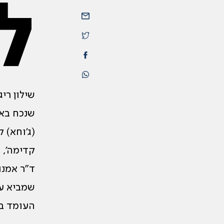
ל
שילון רי
שנכח באו
(ג’וחא) 
קדימה’, 
ד”ר אמנו
שמביא עמ
העומד בפ