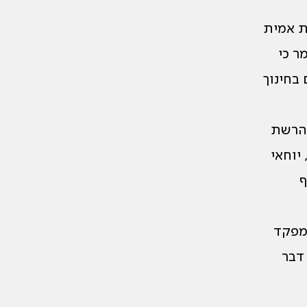
ת אמית
ר כי
בחינוך
 הרשת
יוחאי
ף
“מפקד
דבר