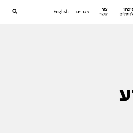
יכרון
צור
מכרזים
English
נופלים
קשר
ע