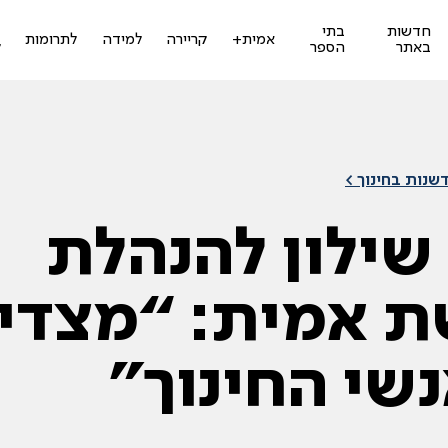
חדשות
בתי
ז
אמית+
קריירה
למידה
לתרומות
באתר
הספר
ל
שנות בחינוך >
 שילון להנהלת
ת אמית: “מצדי
שי החינוך”