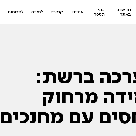
חדשות
בתי
ז
אמית+
קריירה
למידה
לתרומות
באתר
הספר
ל
רכה ברשת:
דה מרחוק
סים עם מחנכים