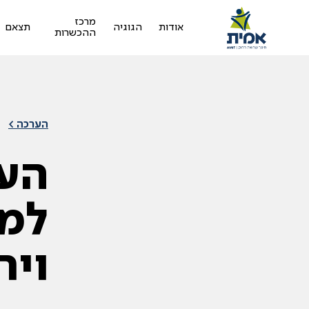
מרכז
אודות
הגוגיה
תצאם
ההכשרות
הערכה >
הע
למי
ויח