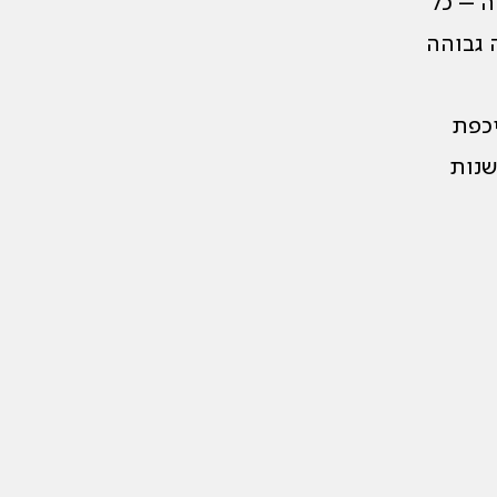
ה – כל
 גבוהה
 לא איכפת
שנות