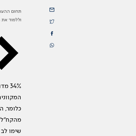
תחום ההערכ
וללמוד את 
<
34% 
המקוונים
כלומר, ה
מהקח”לים
שימו לב