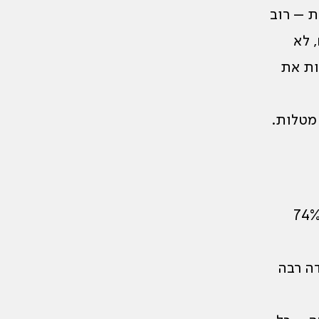
ת – רוב
 לא
ות את
ים מטלות.
 מדווחים כי למחנך איכפת מהם במידה רבה או רבה מאוד (74%
דה רבה