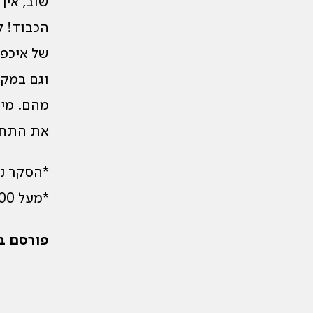
שוב, אין
הכבוד! ל
של איכפת
מהם. מיה
את התחו
*הסקר נערך 3 
*מעל 6,000 משיבים
פורסם בתאריך: