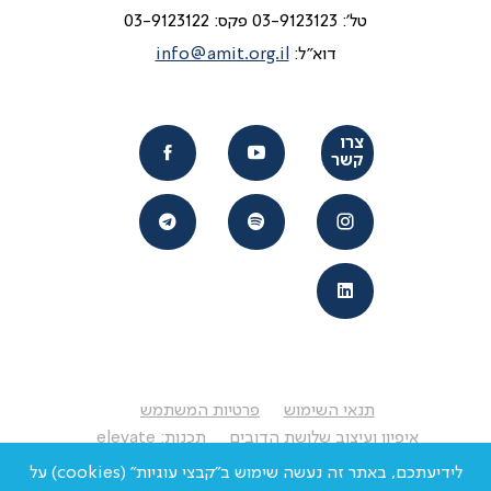
טל':
03-9123123
פקס: 03-9123122
דוא"ל:
info@amit.org.il
צרו
קשר
תנאי השימוש
פרטיות המשתמש
איפיון ועיצוב
שלושת הדובים
תכנות:
elevate
כל הזכויות שמורות לרשת אמית 2020
לידיעתכם, באתר זה נעשה שימוש ב"קבצי עוגיות" (cookies) על