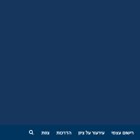
רישום עצמי
עירעור על ציון
הדרכות
צוות