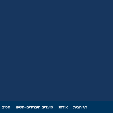
דף הבית
אודות
מועדים היברידים-תשפו
חט"ב