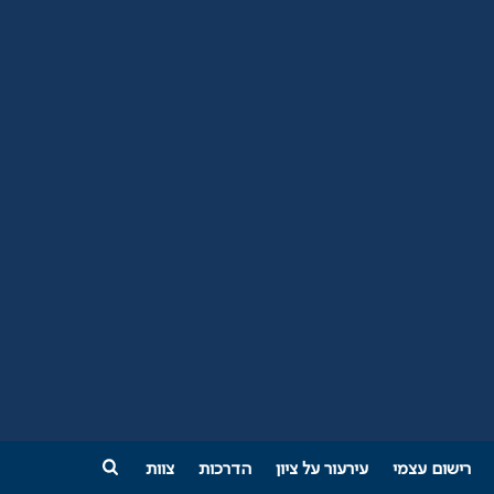
רישום עצמי
עירעור על ציון
הדרכות
צוות