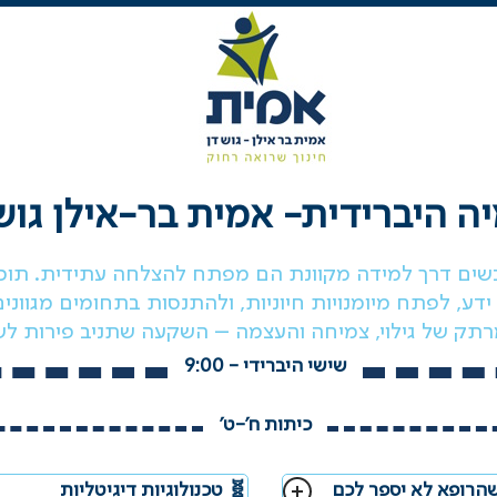
ה היברידית- אמית
בר-אילן גוש
רכשים דרך למידה מקוונת הם מפתח להצלחה עתידית. תוכ
ידע, לפתח מיומנויות חיוניות, ולהתנסות בתחומים מגוונים
רתק של גילוי, צמיחה והעצמה – השקעה שתניב פירות לש
שישי היברידי - 9:00
כיתות ח'-ט'
הרופא לא יספר לכם
🧬 טכנולוגיות דיגיטליות