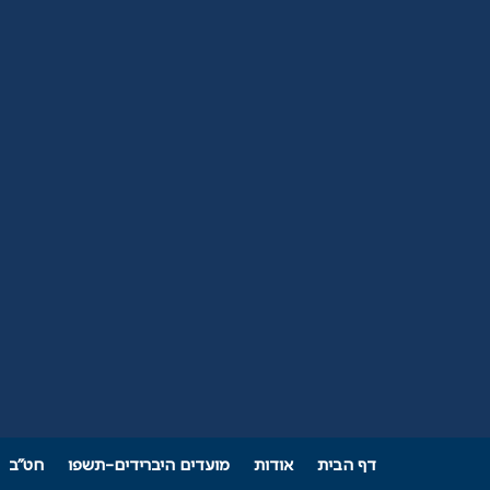
דף הבית
אודות
מועדים היברידים-תשפו
חט"ב