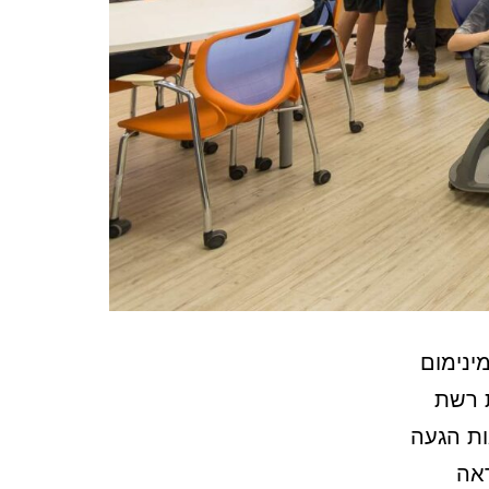
ינימום
 רשת
ות הגעה
ראה