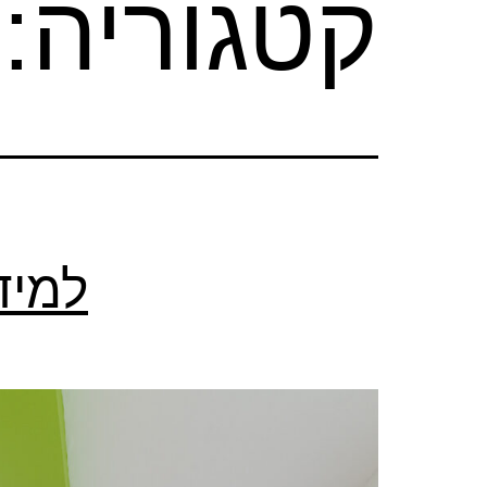
קטגוריה:
למיד