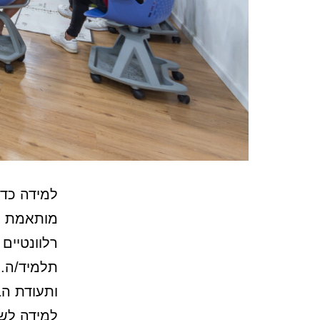
למידה כדר
מותאמת לה
רלוונטיים
תלמיד/ה.
ותעודת הב
למידה לש