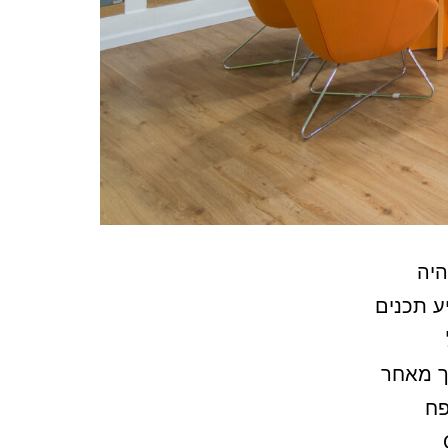
היה
ע תכנים
ך מאחר
פח
למידה