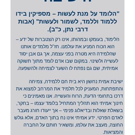
"הלומד על מנת לעשות – מספיקין בידו
ללמוד וללמד, לשמור ולעשות" (אבות
דרבי נתן, כ"ב).
הלימוד, בעומקו ובמהותו, אינו רק הצטברות של ידע –
הוא הכוח המניע את עולמנו. חז"ל מלמדים אותנו
שהלמידה היא מטרה בפני עצמה, אך גם אבן יסוד
לעשייה ולשינוי. במקום שבו אדם לומד מתוך תשוקה
אמיתית, שם גם נפתח לו השער לצמיחה ולהשפעה.
ישיבת אמית נחשון היא בית חם ללמידה, צמיחה
והתפתחות, המעניק לכל תלמיד את המרחב למצוא את
דרכו בתחומי הדעת, הרוח והעשייה. אנו מאמינים כי
חינוך אמיתי הוא תהליך המתחיל בלומד עצמו – בחקר,
בשאלת שאלות ובדיאלוג פנימי – אך ייעודו חורג מעבר
לאדם הפרטי. ידע אמיתי אינו נח בתוך האדם, אלא גולש
החוצה, מעצב את עולמו, ומשאיר חותם על החברה
והמציאות.