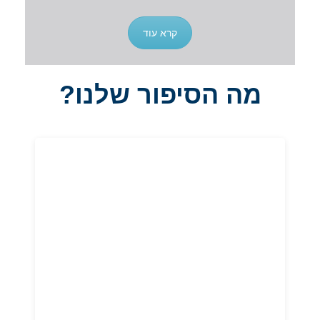
קרא עוד
מה הסיפור שלנו?
תורת חיים
בית מדרש חי ותוסס, תכניות מצוינות בגמרא ובקודש, בית
מדרש ערב, לימוד הסוגיה היומית, "גמרתון" מאתגר
וחבורות קודש, המעצימים את הלימוד והחיבור לערכים.
בית המדרש הוא הלב הפועם של הישיבה. תפיסת החינוך
בישיבה מנגישה את עולמות העומק, ומסייעת לכל אחד
למצוא את נקודת החיבור שלו – בלימוד, בתפילה, בקיום