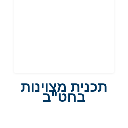
מעבר ללמידה הישיבה מהווה משפחה אחת גדולה.
התלמידים משתתפים בטיולים, מסעות חינוכיים, מיזמי
חסד והתנדבות, וחווים את הכוח שבקהילה חזקה ומלוכדת.
היא אחת הפלטפורמות
המכינה לחיים
עושים י"ב אחרת!
דרכן הלמידה הופכת רלוונטית, ונוצר חיבור עמוק לקהילה
ולחברה. בתמונה ממסע העלייה למצדה, שמיניסטים שלנו
עם דגל הנושא את שמו של בוגר הישיבה שנפל במלחמה.
תכנית מצוינות
בחט"ב
מתמטיקה
מיועדת
אמירים במתמטיקה
תכנית