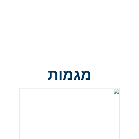
במסגרת התוכנית התלמידים משתתפים
בקורסים אקדמיים במקצוע שמעניין אותם,
ומתחילים לצבור נקודות זכות אקדמיות
כבר בתיכון.
קראו עוד
מגמות