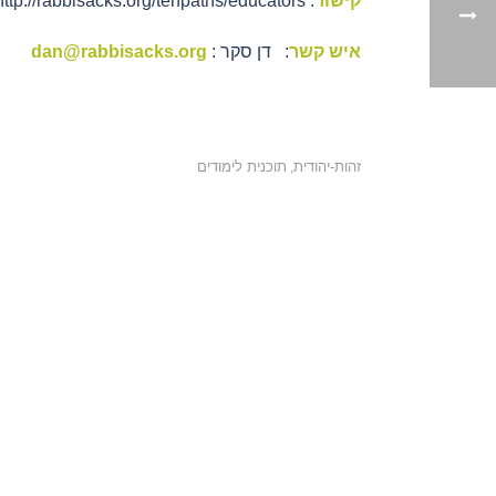
קישור
: http://rabbisacks.org/tenpaths/educators/
איש קשר
: דן סקר :
dan@rabbisacks.org
זהות-יהודית
תוכנית לימודים
,