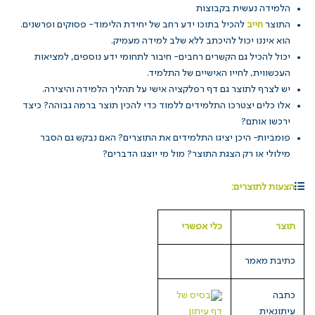
הלמידה נעשית בקבוצות
התוצר
חייב
להכיל בתוכו ידע רחב של יחידת הלימוד- פסוקים ופרשנים.
הוא איננו יכול להיכתב ללא שלב למידה מעמיק.
יכול להכיל גם הקשרים רחבים- חיבור לתחומי ידע נוספים, למציאות
העכשווית, לחייו האישיים של התלמיד.
יש לצרף לתוצר גם דף רפלקציה אישי על תהליך הלמידה והיצירה.
אלו כלים יצטרכו התלמידים ללמוד כדי להכין תוצר ברמה גבוהה? כיצד
ירכשו אותם?
פומביות- היכן יציגו התלמידים את התוצרים? האם נבקש גם הסבר
מילולי או רק הצגת התוצר? מול מי יוצגו הדברים?
הצעות לתוצרים:
תוצר
כלי אפשרי
כתיבת מאמר
כתבה
בסיס של
עיתונאית
דף עיתון