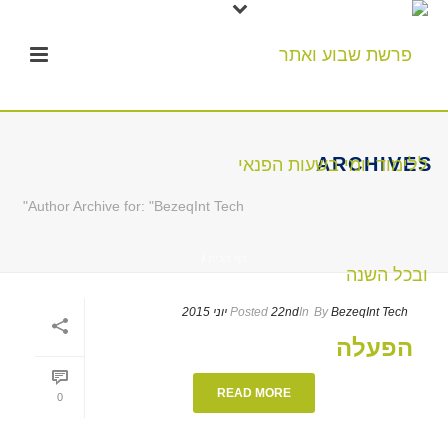
ARCHIVES
Author Archive for: "BezeqInt Tech"
דף הבית
/
BezeqInt Tech
By
In
22nd יוני 2015
Posted
הפעלה
READ MORE
0