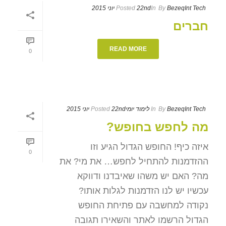
BezeqInt Tech
By
In
22nd יוני 2015
Posted
חברים
READ MORE
0
BezeqInt Tech
By
In
לימוד יומי
22nd יוני 2015
Posted
מה לחפש בחופש?
איזה כיף! החופש הגדול הגיע וזו
0
ההזדמנות להתחיל לחפש… את מי? את
מה? האם יש משהו שאיבדנו ודווקא
עכשיו יש לנו הזדמנות לגלות אותו?
נקודה למחשבה עם פתיחת החופש
הגדול הרשמו לאתר והשאירו תגובה