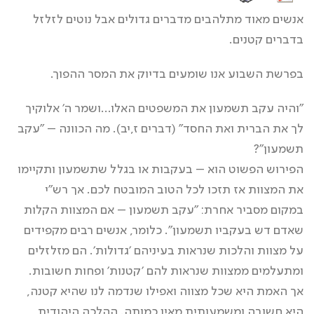
אנשים מאוד מתלהבים מדברים גדולים אבל נוטים לזלזל
בדברים קטנים.
בפרשת השבוע אנו שומעים בדיוק את המסר ההפוך.
"והיה עקב תשמעון את המשפטים האלו…ושמר ה' אלוקיך
לך את הברית ואת החסד" (דברים ז,יב). מה הכוונה – "עקב
תשמעון"?
הפירוש הפשוט הוא – בעקבות או בגלל שתשמעון ותקיימו
את המצוות אז תזכו לכל הטוב המובטח לכם. אך רש"י
במקום מסביר אחרת: "עקב תשמעון – אם המצוות הקלות
שאדם דש בעקביו תשמעון". כלומר, אנשים רבים מקפידים
על מצוות והלכות שנראות בעיניהם 'גדולות'. הם מזלזלים
ומתעלמים ממצוות שנראות להם 'קטנות' ופחות חשובות.
אך האמת היא שכל מצווה ואפילו שנדמה לנו שהיא קטנה,
היא חשובה ומשמעותית מאין כמותה. ההלכה היהודית