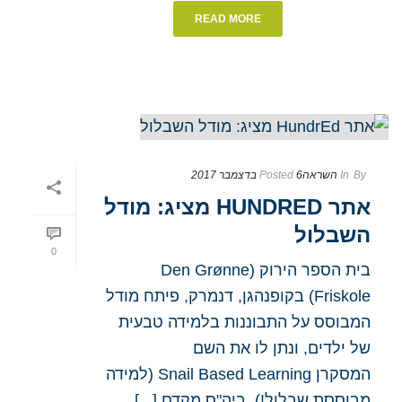
READ MORE
By
In
השראה
6 בדצמבר 2017
Posted
אתר HUNDRED מציג: מודל
השבלול
0
בית הספר הירוק (Den Grønne
Friskole) בקופנהגן, דנמרק, פיתח מודל
המבוסס על התבוננות בלמידה טבעית
של ילדים, ונתן לו את השם
המסקרן Snail Based Learning (למידה
מבוססת שבלול!). ביה"ס מקדם [...]