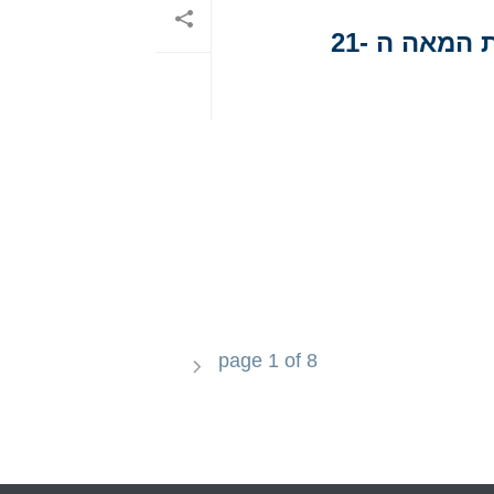
המאה ה -21
page
1
of
8