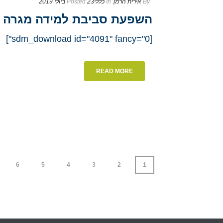
By
אירית הרמן
In
כללי
23 ביולי 2019
Posted
השפעת סביבת למידה מגרה על-
[sdm_download id="4091" fancy="0"]
READ MORE
6
5
4
3
2
1