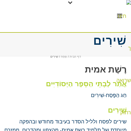
שִׁירִים
דף הבית
/
פֶּסַח
/ שִׁירִים
רֶשֶׁת אמית
אֲתַר לְבָתֵּי הַסֵּפֶר הַיְּסוֹדִיִּים
חַג הַפֶּסַח-שִׁירִים
שִׁירִים
ש
ירים לפסח ולליל הסדר בעיבוד מחודש ובהפקה
מיוחדת של תלמיד רשת אמית- מהצפון ומהדרום, ממזרח