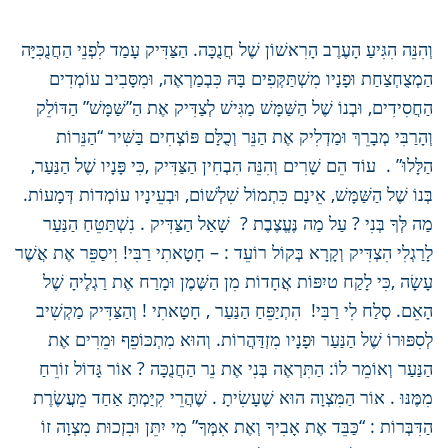
וְהִנֵּה הִגִּיעַ הָעֶרֶב הָרִאשׁוֹן שֶׁל חֲנֻכָּה. הַצַּדִּיק עָמַד לִפְנֵי הַחֲנֻכִּיָּה
הַמְצֻחְצַחַת וּפָנָיו מִשְׁתַּקְּפִים בָּהּ כִּבְמַרְאֶה, וּמִסָּבִיב עוֹמְדִים
הַחֲסִידִים, וּבְנוֹ שֶׁל הַשַּׁמָּשׁ מַגִּישׁ לְצַדִּיק אֶת הַ”שַּׁמָּשׁ” הַדּוֹלֵק
וְהָרַבִּי מְבָרֵךְ וּמַדְלִיק אֶת הַנֵּר וְכֻלָּם פּוֹצְחִים בַּשִּׁיר “הַנֵּרוֹת
הַלָּלוּ” . עוֹד הֵם שָׁרִים וְהִנֵּה הִבְחִין הַצַּדִּיק ,כִּי פָּנָיו שֶׁל הַנַּעַר,
בְּנוֹ שֶׁל הַשַּׁמָּשׁ, אֵינָם כִּתְמוֹל שִׁלְשׁוֹם, וּבְעֵינָיו עוֹמְדוֹת דְּמָעוֹת.
מַה לְּךָ בְּנִי ? עַל מַה נֶּעֱצֶבֶת ? שָׁאַל הַצַּדִּיק . נִשְׁתַּטֵּחַ הַנַּעַר
לָרַגְלִי הִצְדִּיק וְקָרָא בְּקוֹל רוֹעֵד : – חָטָאתִי רַבִּי! וִיסַפֵּר אֶת אֲשֶׁר
עָשָׂה ,כִּי לָקַח טיִפּוֹת אֲחָדוֹת מִן הַשֶּׁמֶן וּמָרַח אֶת רַגְלֶיהָ שֶׁל
הָאֵם. סְלַח לִי רַבִּי! הִתְיַפֵּחַ הַנַּעַר , חָטָאתִי ! וְהַצַּדִּיק מַקְשִׁיב
לְסִפּוּרוֹ שֶׁל הַנַּעַר וּפָנָיו מִזְדַּהֲרוֹת. וְהוּא מִתְכּוֹפֵף וּמֵרִים אֶת
הַנַּעַר וְאוֹמֵר לוֹ: הַתִּרְאֶה בְּנִי אֶת נֵר הַחֲנֻכָּה ? אוֹר גָּדוֹל זוֹרֵחַ
מִמֶּנּוּ . אוֹר הַמִּצְוָה הוּא שֶׁעָשִׂיתָ . שֶׁהֲרֵי קִיַּמְתָּ אַחַד מֵעֲשֶׂרֶת
הַדִּבְּרוֹת : “כַּבֵּד אֶת אָבִיךָ וְאֶת אִמְּךָ” מִי יִתֵּן וּבִזְכוּת מִצְוָה זוֹ