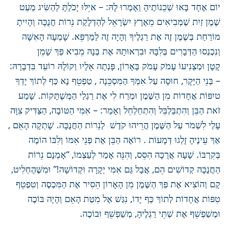
יוֹם אֶחָד בָּאוּ שְׁכֵנוֹתֶיהָ וְאָמְרוּ לָהּ: – איֵלּוּ יָכֹלְתָּ לְהַשִּׂיג מְעַט
שֶׁמֶן זַיִת שֶׁמְּבִיאִים מֵאֶרֶץ יִשְׂרָאֵל לְהַדְלָקַת נֵרוֹת חֲנֻכָּה וְהָיִיתָ
מוֹרַחַת בְּשֶׁמֶן זֶה אֶת רַגְלֶיךָ וְהָיָה זֶה לַמַּרְפֵּא. שָׁמְעָה הָאִשָּׁה
וְנִכְנְסוּ הַדְּבָרִים בְּלִבָּהּ וּבִרְאוּתָהּ אֶת בְּנָהּ מֵבִיא פַּךְ שָׁמֵן
קָטָן וּמַצְנִיעוֹ עָמֹק עָמֹק בָּאָרוֹן, פָּנְתָה אֵלָיו וְקוֹלָהּ רוֹעֵד בִּדְבָרָהּ:
– בְּנֵי הַיָּקָר, חוּסָה עַל אִמְּךָ הַמִּסְכֵּנָה , טַפְטֵף נָא כַּף לְתוֹךְ יָדְךָ
טיִפּוֹת אֲחָדוֹת מִן הַשֶּׁמֶן וּמְרַח לִי אֶת רַגְלַי הַמְּשֻׁתָּקוֹת. שָׁמַע
זֹאת הַבֵּן וְהִתְבַּלְבֵּל וְהִתְחַלְחֵל וְאָמַר: – אִמִּי הַטּוֹבָה, הַצַּדִּיק צִוָּה
עָלַי לִשְׁמֹר עַל הַשֶּׁמֶן הֲרֵיהוּ קֹדֶשׁ לְנֵרוֹת הַחֲנֻכָּה. שָׁתְקָה הָאֵם ,
אַךְ עֵינֶיהָ זָלְגוּ דְּמָעוֹת . רוֹאֶה הַבֵּן אֶת פְּנֵי אִמּוֹ וְלִבּוֹ הוֹמֶה
בְּקִרְבּוֹ. שָׁעָה אֲרֻכָּה הִסֵּס, וְהִנֵּה אָמַר לְעַצְמוֹ, “אָמְנָם נֵרוֹת
הַחֲנֻכָּה קְדוֹשִׁים הֵם, אֲבָל גַּם אִמִּי יְקָרָה וּקְדוֹשָׁה!” וּמִשֶּׁהֶחְלִיט,
קָם וְהוֹצִיא אֶת פַּךְ הַשֶּׁמֶן מִן הָאָרוֹן הֵסִיר אֶת הַמִּכְסֶה וְטִפְטֵף
טִפּוֹת אֲחָדוֹת לְתוֹךְ כַּף יָדוֹ, נִגַּשׁ אֶל מִטַּת הָאֵם וְהָיָה בּוֹכֶה
וּמְשַׁפְשֵׁף אֶת שְׁתֵּי רַגְלֶיהָ, מְשַׁפְשֵׁף וּבוֹכֶה.