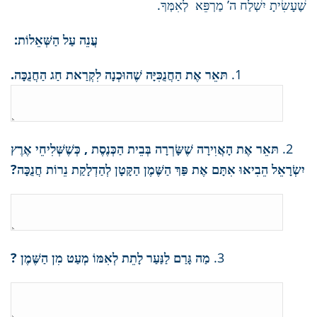
שֶׁעָשִׂיתָ יִשְׁלַח ה’ מַרְפֵּא לְאִמְּךָ.
עֲנֵה עַל הַשְּׁאֵלוֹת:
1.
תּאֵר אֶת הַחֲנֻכִּיָּה שֶׁהוּכְנָה לִקְרַאת חַג הַחֲנֻכָּה.
2.
תּאֵר אֶת הָאֲוִירָה שֶׁשָּׂרְרָה בְּבֵית הַכְּנֶסֶת , כְּשֶׁשְּׁלִיחֵי אֶרֶץ
יִשְׂרָאֵל הֵבִיאוּ אִתָּם אֶת פַּךְ הַשֶּׁמֶן הַקָּטָן לְהַדְלָקַת נֵרוֹת חֲנֻכָּה?
3.
מַה גָּרַם לַנַּעַר לָתֵת לְאִמּוֹ מְעַט מִן הַשֶּׁמֶן ?