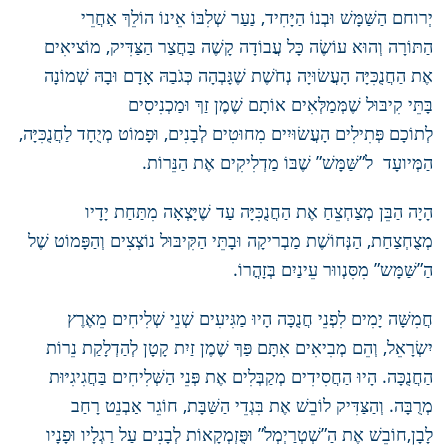
יְרוחם הַשַּׁמָּשׁ וּבְנוֹ הַיָּחִיד, נַעַר שְׁלִבּוֹ אֵינוֹ הוֹלֵךְ אַחֲרֵי
הַתּוֹרָה וְהוּא עוֹשֶׂה כָּל עֲבוֹדָה קָשֶׁה בַּחֲצַר הַצַּדִּיק, מוֹציאִים
אֶת הַחֲנֻכִּיָּה הָעֲשׂוּיָה נְחֹשֶׁת שֶׁגָּבְהָה כְּגֹבַהּ אָדָם וּבָהּ שְׁמוֹנָה
בָּתֵּי קִיבּוּל שֶׁמְּמַלְּאִים אוֹתָם שֶׁמֶן זַךְ וּמַכְנִיסִים
לְתוֹכָם פְּתִילִים הָעֲשׂוּיִים מִחוּטִים לְבָנִים, וּפָמוֹט מְיֻחָד לַחֲנֻכִּיָּה,
הַמְּיועָד ל”שַּׁמָּשׁ” שֶׁבּוֹ מַדְלִיקִים אֶת הַנֵּרוֹת.
הָיָה הַבֵּן מְצַחְצֵחַ אֶת הַחֲנֻכִּיָּה עַד שֶׁיָּצְאָה מִתַּחַת יָדָיו
מְצֻחְצַחַת, הַנְּחוֹשֶׁת מַבְריקָה וּבָתֵּי הַקִּיבּוּל נוֹצְצִים וְהַפָּמוֹט שֶׁל
הַ”שַּׁמָּש” מִסִּנְווּר עֵינַיִם בְּזָהֳרוֹ.
חֲמִשָּׁה יָמִים לִפְנֵי חֲנֻכָּה הָיוּ מַגִּיעִים שְׁנֵי שְׁלִיחִים מֵאֶרֶץ
יִשְׂרָאֵל, וְהֵם מְבִיאִים אִתָּם פַּךְ שֶׁמֶן זַיִת קָטָן לְהַדְלָקַת נֵרוֹת
הַחֲנֻכָּה. הָיוּ הַחֲסִידִים מְקַבְּלִים אֶת פְּנֵי הַשְּׁלִיחִים בַּחֲגִיגִיּוּת
מְרֻבָּה. וְהַצַּדִּיק לוֹבֵשׁ אֶת בִּגְדֵי הַשַּׁבָּת, חוֹגֵר אַבְנֵט רָחַב
לָבָן,חוֹבֵשׁ אֶת הַ”שְׁטְרַיְמְל” וּפֻּזְמְקָאוֹת לְבָנִים עַל רַגְלָיו וּפָנָיו