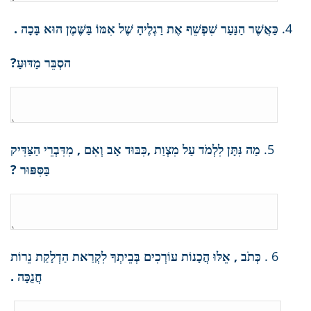
4.
כַּאֲשֶׁר הַנַּעַר שִׁפְשֵׁף אֶת רַגְלֶיהָ שֶׁל אִמּוֹ בַּשֶּׁמֶן הוּא בָּכָה .
הסְבֵּר מַדּוּעַ?
5.
מַה נִּתָּן לִלְמֹד עַל מִצְוַת ,כִּבּוּד אָב וְאִם , מִדִּבְרֵי הַצַּדִּיק
בַּסִּפּוּר ?
6 .
כְּתֹב , אֵלּוּ הֲכָנוֹת עוֹרְכִים בְּבֵיתְךָ לִקְרַאת הַדְלָקַת נֵרוֹת
חֲנֻכָּה .