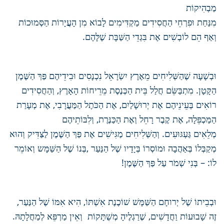
מַבְהִיקוֹת
מִנַּחַת וּפִרְחֵי הַחֲסִידִים מַקְדִּימִים לָבוֹא מִן הָעֲיָרוֹת הַסְּמוּכוֹת
וְאַף הֵם לוֹבְשִׁים אֶת בִּגְדֵי הַשַּׁבָּת שֶׁלָּהֶם.
וּבְשָׁעָה שֶׁהַשְּׁלִיחִים מֵאֶרֶץ יִשְׂרָאֵל נִכְנָסִים וּבִידֵיהֶם פַּךְ הַשֶּׁמֶן
הַקָּטָן. מִתְבַּשֵּׂם חֲלַל בֵּית הַכְּנֶסֶת מֵרֵיחוֹת הָאָרֶץ, וְהַחֲסִידִים
רוֹאִים בְּעֵינֵיהֶם אֶת יְרוּשָׁלַיִם, אֶת הַכֹּתֶל הַמַּעֲרָבִי, אֶת מְעָרַת
הַמַּכְפֵּלָה, אֶת קֶבֶר רָחֵל וְאֶת הַכַּנֶּרֶת, וְלִבּוֹתֵיהֶם
מְלֵאִים גַּעְגּוּעִים. וְהַשְּׁלִיחִים מַגִּישִׁים אֶת פַּךְ הַשֶּׁמֶן לַצַּדִּיק וְהוּא
מְקַבְּלוֹ בְּאַהֲבָה וּמוֹסְרוֹ בְּיָדָיו שֶׁל הַנַּעַר ,בְּנוֹ שֶׁל הַשַּׁמָּש וְאוֹמֵר
לוֹ: – בְּנִי שְׁמֹר עַל פַּךְ הַשֶּׁמֶן!
וּבְבֵיתוֹ שֶׁל יְרוחָם הַשַּׁמָּשׁ שׁוֹכֶנֶת אִשְׁתּוֹ, הִיא אִמּוֹ שֶׁל הַנַּעַר,
זֶה שָׁבוּעוֹת וַחֲדָשִׁים, שֶׁרַגְלֶיהָ מְשֻׁתָּקוֹת וְאֵין מַרְפֵּא לְמַחֲלָתָהּ.