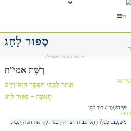
סִפּוּר לַחַג
דף הבית
/
חָנוּכָּה
/ סִפּוּר לַחַג
רֶשֶׁת אמי”ת
אֲתַר לְבָתֵּי הַסֵּפֶר הַיְּסוֹדִיִּים
חָנוּכָּה – סִפּוּר לַחַג
פַּךְ הַשֶּׁמֶן / דָּוִד כֹּהֵן
מִשֶּׁנִּכְנַס כִּסְלֵו הֵחֵלּוּ בבית הצדיק הֲכָנוֹת לִקְרַאת חַג הַחֲנֻכָּה.