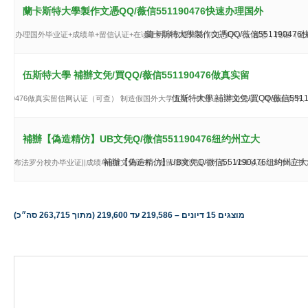
蘭卡斯特大學製作文憑QQ/薇信551190476快速办理国外
蘭卡斯特大學製作文憑QQ/薇信551190
0476快速办理国外毕业证+成绩单+留信认证+在读证明,录取通知书（OFFER），雅思，托
伍斯特大學 補辦文凭/買QQ/薇信551190476做真实留
伍斯特大學 補辦文凭/買QQ/薇信5
551190476做真实留信网认证（可查） 制造假国外大学文凭、肆业证、毕业公证、毕业证明
補辦【偽造精仿】UB文凭Q/微信551190476纽约州立大
補辦【偽造精仿】UB文凭Q/微信551190476纽约州立大
立大学布法罗分校办毕业证||成绩单||做文凭证书，做留信网认证（可查）WSE认证，SPM证书，PMP
מוצגים 15 דיונים – 219,586 עד 219,600 (מתוך 263,715 סה״כ)