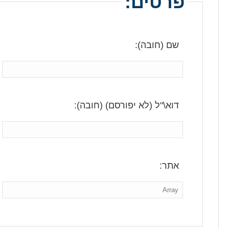
פרטים:
שם (חובה):
דוא\"ל (לא יפורסם) (חובה):
אתר: