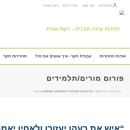
התחברות
צור קשר
תורת חיים
רשת אמית
אודות התחרות
עבודת חקר- איך עושים את זה?
תחרויות חקר
פורום מורים/תלמידים
דף הבית
/
דף ראשי
/ פורום מורים/תלמידים (PAGE 14640)
פורומים
“איש את רעהו יעזורו ולאחיו יאמ