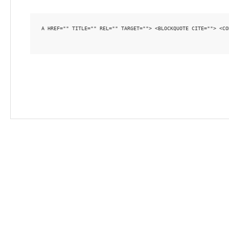
<A HREF="" TITLE="" REL="" TARGET=""> <BLOCKQUOTE CITE=""> <CODE> <PRE CLASS=""> <EM> <STRONG> <DEL DATETIME="" CITE=""> <INS DATETIME="" CITE=""> <UL> <OL START=""> <LI> <IMG SRC="" BORDER="" ALT="" 