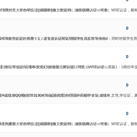
90476阿什兰大学办毕业证||成绩单||做文凭证书，做留信网认证（可查）WSE认证
נפתח על ידי
原版本文凭对照，文凭对照，文字图案浮雕，激光镭射，复印防伪、
0
1190476留信认证的作用：1：该专业认证可证明留学生真实留学身份2：同时对留学
נפתח על ידי
学专业等级给予评定3：国家专业人才认证中心颁发入库证书4：这
0
0476】造假/毕业证/成绩单/文凭订做/做留信网认证（可查）WSE认证，原版1：1
נפתח על ידי
业证，成绩单，文凭证书，都有原版本文凭对照，文字图案浮雕，激
0
绩单QQ/薇信551190476(诚招代理)办理国外高校毕业证,成绩单,文凭,学位证，真实
נפתח על ידי
认证,,国外学校代申请,名校保录,,改成绩,学生卡,ID卡,驾照,
0
0476亚利桑那大学办毕业证||成绩单||做文凭证书，做留信网认证（可查）WSE认
נפתח על ידי
有原版本文凭对照，文凭对照，文字图案浮雕，激光镭射，复印防伪