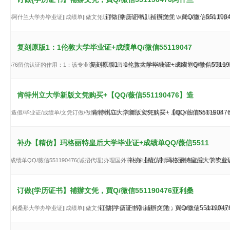
订做{学历证书】補辦文凭，買Q/微信5511
190476阿什兰大学办毕业证||成绩单||做文凭证书，做留信网认证（可查）WSE认证，都有
复刻原版1：1伦敦大学毕业证+成绩单Q/微信55119047
复刻原版1：1伦敦大学毕业证+成绩单Q/微信55
51190476留信认证的作用：1：该专业认证可证明留学生真实留学身份2：同时对留学生所
肯特州立大学新版文凭购买+【QQ/薇信551190476】造
肯特州立大学新版文凭购买+【QQ/薇信55119
90476】造假/毕业证/成绩单/文凭订做/做留信网认证（可查）WSE认证，原版1：1精仿毕
补办【精仿】玛格丽特皇后大学毕业证+成绩单QQ/薇信5511
补办【精仿】玛格丽特皇后大学毕业证+成
成绩单QQ/薇信551190476(诚招代理)办理国外高校毕业证,成绩单,文凭,学位证，真实留信网
订做{学历证书】補辦文凭，買Q/微信551190476亚利桑
订做{学历证书】補辦文凭，買Q/微信55119
90476亚利桑那大学办毕业证||成绩单||做文凭证书，做留信网认证（可查）WSE认证，都