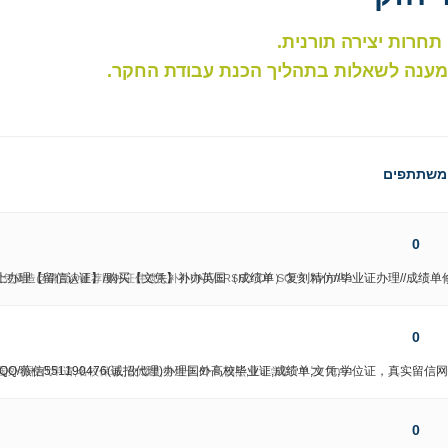
תחרות יצירה תורנית.
ל מענה לשאלות בתהליך הכנת עבודת החקר.
משתתפים
0
6线上办理【留信认证】/购买【文凭】补办英国（成绩单）复刻精仿//毕业证办理//成绩单修改
נפתח על ידי
凭偽造@購買@推荐国外证件遗失补办UNIVERSITY OF SO
0
薇信551190476(诚招代理)办理国外高校毕业证,成绩单,文凭,学位证，真实留信网认
נפתח על ידי
外学校代申请,名校保录,,改成绩,学生卡,ID卡,驾照,亚非学院
0