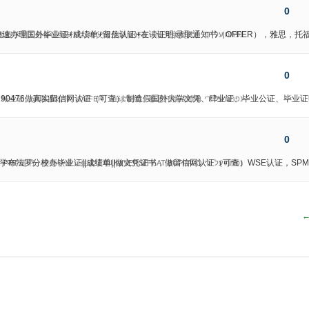
0
476快速办理国外毕业证+成绩单+留信认证+在读证明,录取通知书（OFFER），雅
נפתח על ידי
福（全套留学回国必备证明材料，给父母及亲朋好友一份完美交代）
0
51190476做真实留信网认证（可查） 制造假国外大学文凭、肆业证、毕业公证、毕
נפתח על ידי
书、结业证、录取通知书、OFFER、在读证明、雅思托福成绩单
0
学布法罗分校办毕业证||成绩单||做文凭证书，做留信网认证（可查）WSE认证，SPM证书，
נפתח על ידי
证书、学历认证、在读证明UNIVERSITY AT BUFFALO