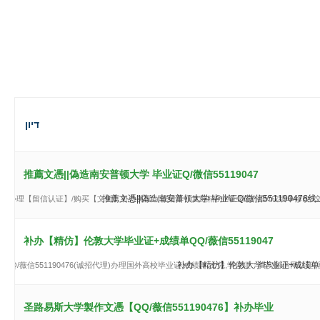
דיון
推薦文憑||偽造南安普顿大学 毕业证Q/微信55119047
推薦文憑||偽造南安普顿大学 毕业证Q/微信55119047
76线上办理【留信认证】/购买【文凭】补办英国（成绩单）复刻精仿//毕业证办理//成绩单修改//文
补办【精仿】伦敦大学毕业证+成绩单QQ/薇信55119047
补办【精仿】伦敦大学毕业证+成绩单QQ/
/薇信551190476(诚招代理)办理国外高校毕业证,成绩单,文凭,学位证，真实留信网认证,,国
圣路易斯大学製作文憑【QQ/薇信551190476】补办毕业