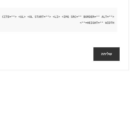
HEIGHT="" WIDTH=""> 
שליחה