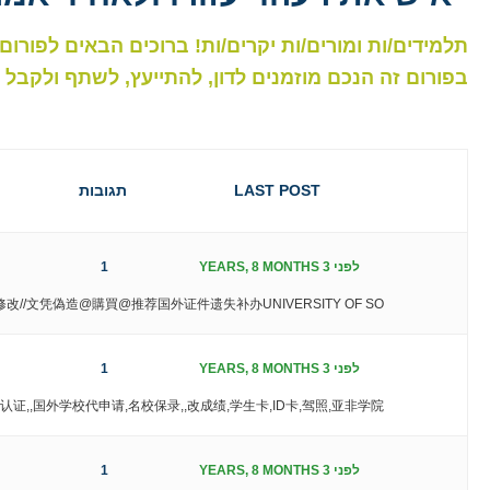
תלמידים/ות ומורים/ות יקרים/ות! ברוכים הבאים לפורום 
בפורום זה הנכם מוזמנים לדון, להתייעץ, לשתף ולקב
LAST POST
תגובות
לפני 3 YEARS, 8 MONTHS
1
//文凭偽造@購買@推荐国外证件遗失补办UNIVERSITY OF SO
לפני 3 YEARS, 8 MONTHS
1
证,,国外学校代申请,名校保录,,改成绩,学生卡,ID卡,驾照,亚非学院
לפני 3 YEARS, 8 MONTHS
1