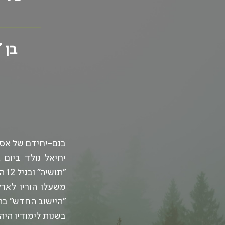
_________
בן 27 בנופלו
בנם-יחידם של אסת
"תושיה" ובגיל 12 הצטרף ל"שומר הדתי".
"היישוב החדש" בת
בשנות לימודיו היה