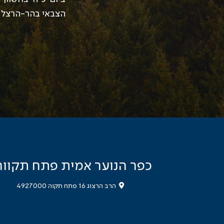
הצבאי בהר-הרצל ב
אַךְ נִזְכֹּר אֶת כ
כפר הנוער אמית פתח תקווה
הרב הרצוג 16 פתח תקוה 4927000