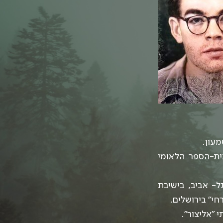
עון.
ת לטביה. למד בבית-הספר הלאומי
וני" בתל- אביב, בישיבת
י" בירושלים.
 "אליצור".