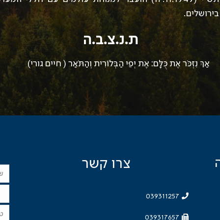
ירושלים.
ת.נ.צ.ב.ה
ֻּלָּם: אֶת יְפֵי הַבְּלוֹרִית וְהַתֹּאַר ( חיים גורי)
צרו קשר
039311257
039317657