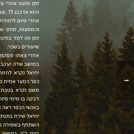
זמן מועט אחרי ע
והוא אז כבן 15 ,שבשום אופן לא יעזוב את הארץ.
אחרי סיום לימודי
והמסעות, מתוך שמ
זמן מה למד במקוו
שיעורים בשכר.
אחרי צאתו ממקוו
במושב שדה יעקב ו
יחיאל נקרא לחזור
כפר הנוער אמית פ
משם נקרא בטבת ת
דבקה בו מימי סיורי
באנשי הכפר ראה א
יחיאל שירת בתפקי
השתתף בשמירה ובהגנה