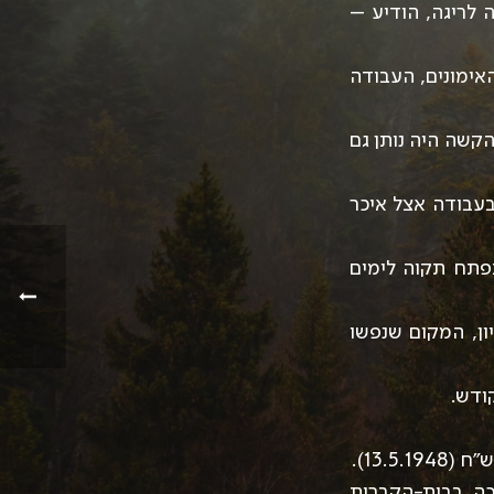
לריגה, הודיע –
אימונים, העבודה
קשה היה נותן גם
עבודה אצל איכר
בפתח תקוה לימים
ן, המקום שנפשו
ודש.
13.).
חללי המערכה בבית-הקברות