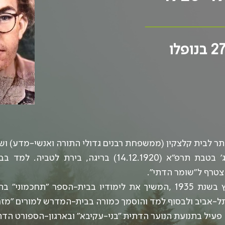
_______________
ר לבית קלצקין (ממשפחת רבנים גדולי התורה ואנשי-מדע) ושמ
יחיאל נולד ביום ג' בטבת תרפ"א (14.12.1920) בריגה, ביר
משעלו הוריו לארץ בשנת 1935 ,המשיך את לימודיו בבית-הספר "תחכמ
ל-אביב ולבסוף למד והוסמך כמורה בבית-המדרש למורים "מזרח
 פעיל בתנועת הנוער הדתית "בני-עקיבא" ובארגון-הספורט הדתי