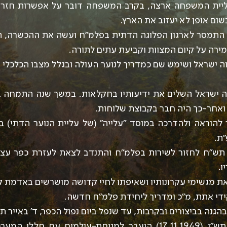
ליית המשפחה ארצה, בקרב המשפחה דובר על אפשרות חזרה 
ו התמסר לארגון הפלוגה הדתית בפלמ"ח ועשה את ההכשרה, ה
ירה על קיום המצוות וקביעת עתים לתורה.
ה ישראל ושימש שם כמדריך לנוער העולה ובגלל מצבו הכלכלי ה
ה ישראל השלים את ידיעותיו בחקלאות. במשך שנה התמחה ב
אחר-כך היה חבר בקבוצת שלוחות.
 להוראה ולהדרכה במוסד "עלייה" (של עליית הנוער הדתי) 
"ת.
ש"ח לחזור לשירות בפלמ"ח והתנדב לצאת לעזרת כפר עציו
ו.
ת מגשימי עקרונותיו ושאיפתו לחיי קדושה מושרשים באדמת ק
די אתת, מ"כ ומדריך ליחידת פלמ"ח חדשה.
 בביצורים ובקרבות, עד שנפל ביום נפול הכפר, ד' באייר תש"ח (5.1948
ביום כ"ה בחשוון תש"י (17.11.1949) הועבר למנוחת-עולמים עם 