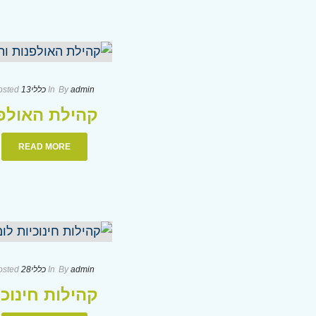
admin
By
In
כללי
13 בדצמבר 2023
osted
קהילת האולפנ
READ MORE
admin
By
In
כללי
28 ביוני 2022
osted
קהילות חינוכ