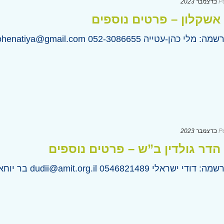
P
שקלון – פרטים נוספים
0 Malicohenatiya@gmail.com הסוכנות היהודית 14, אשקלון.
P
דר גולדין ב”ש – פרטים נוספים
054 dudii@amit.org.il בר יוחאי 52, באר שבע