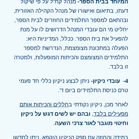
המיוחד בבית הספר-
מנהל קח"ל על פי שיקול
דעתו, בתיאום ואישורו של מנהל הקהילה האזורית,
ובהתאם למספר התלמידים החוזרים לבית הספר,
יחליט מי הם עובדי המנהל הדרושים לו על מנת
להפעיל את בית הספר. ככלל, המדיניות היא:
הפעלה במתכונת מצומצמת, הנדרשת למספר
התלמידים המצומצם והכיתות המופעלות, ולמטרה
זו בלבד.
4- עובדי ניקיון-
ניתן לבצע ניקיון כללי חד פעמי
טרם כניסת התלמידים ביום ד'.
לאחר מכן, ניקיון נקודתי ב
חללים והכיתות אותם
מפעילים בלבד
,
ובהם יש לשים דגש על ניקיון
וחיטוי מוגבר לאור צרכי השעה
.
במידה והחוזה עם ספק הניקיון הוקפא, ניתן לחדשו