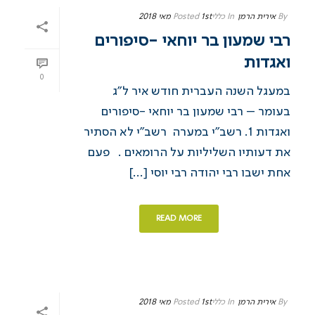
By
אירית הרמן
In
כללי
1st מאי 2018
Posted
רבי שמעון בר יוחאי -סיפורים
ואגדות
0
במעגל השנה העברית חודש איר ל”ג
בעומר – רבי שמעון בר יוחאי -סיפורים
ואגדות ​1. רשב”י במערה רשב”י לא הסתיר
את דעותיו השליליות על הרומאים . פעם
אחת ישבו רבי יהודה רבי יוסי [...]
READ MORE
By
אירית הרמן
In
כללי
1st מאי 2018
Posted