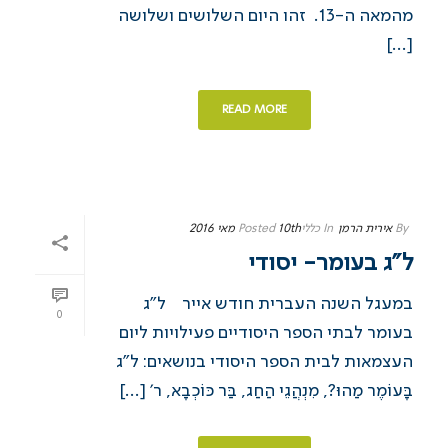
מהמאה ה-13. זהו היום השלושים ושלושה
[...]
READ MORE
By
אירית הרמן
In
כללי
10th מאי 2016
Posted
ל”ג בעומר- יסודי
במעגל השנה העברית חודש אייר ל”ג
0
בעומר לבתי הספר היסודיים פעילויות ליום
העצמאות לבית הספר היסודי בנושאים: ל”ג
בָּעוֹמֶר מַהוּ?, מִנְהֲגֵי הַחַג, בַּר כּוֹכְבָא, ר’ [...]