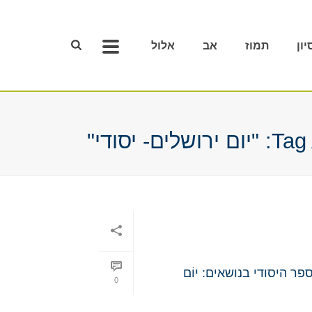
יון
תמוז
אב
אלול
ם- יסודי"
 היסודי בנושאים: יוֹם
0