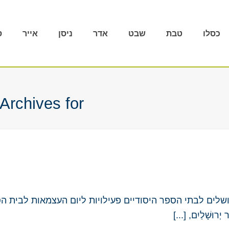
כסלו
טבת
שבט
אדר
ניסן
אייר
ס
Tag Archives for: "יום ירושלי
ים לבתי הספר היסודיים פעילויות ליום העצמאות לבית הספר
 יְרוּשָׁלַיִם, [...]