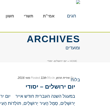
אמי”ת
תשרי
חשון
ARCHIVES
HOME
»
יום ירושלים- יסודי
By
אירית הרמן
In
כללי
11th מאי 2016
Posted
יום ירושלים – יסודי
במעגל השנה העברית חודש אייר יום ירושל
יְרוּשָׁלַיִם, סֵמֶל הָעִיר יְרוּשָׁלַיִם, תּוֹלְדוֹת הָעִיר