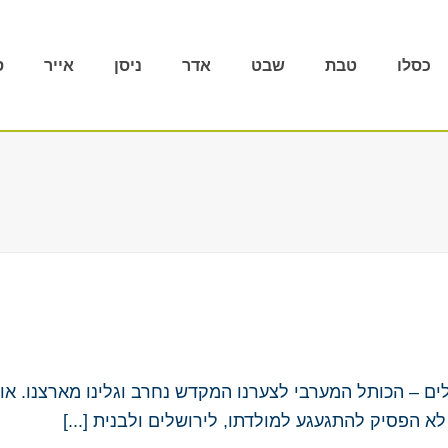
כסלו
טבת
שבט
אדר
ניסן
אייר
ס
ים – הכותל המערבי לצערנו המקדש נחרב וגלינו מארצנו. א
א הפסיק להתגעגע למולדתו, לירושלים ולבנית [...]