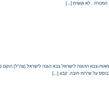
ה . לא וְעָשִׂיתָ [...]
סס על שירות חובה, קבע [...]