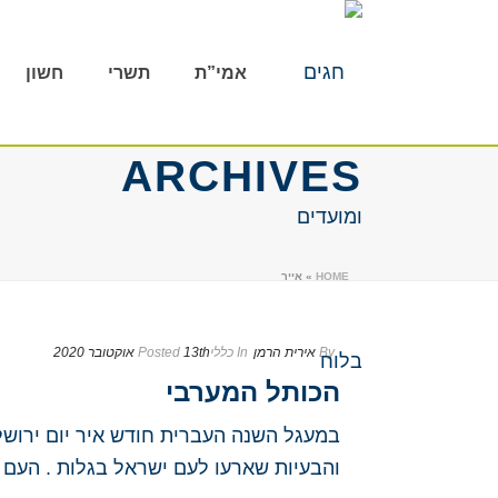
אמי”ת
תשרי
חשון
ARCHIVES
HOME
»
אייר
By
אירית הרמן
In
כללי
13th אוקטובר 2020
Posted
הכותל המערבי
במעגל השנה העברית חודש איר יום ירושל
והבעיות שארעו לעם ישראל בגלות . העם ל