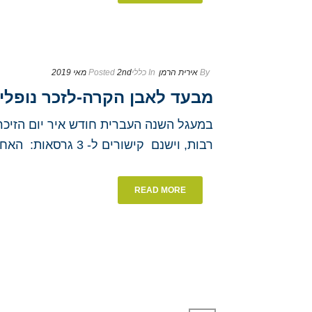
By
אירית הרמן
In
כללי
2nd מאי 2019
Posted
מבעד לאבן הקרה-לזכר נופלי
במעגל השנה העברית חודש איר יום הזיכר
רבות, וישנם קישורים ל- 3 גרסאות: האחת – כאשר ההערות מופיעות בתחתית כל עמוד; [...]
READ MORE