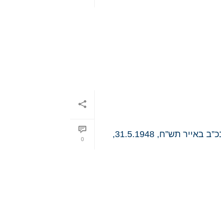
במעגל השנה העברית חודש אייר יום העצמאות-צבא ההגנה לישראל צבא הגנה לישראל (צה”ל) הוקם בכ”ב באייר תש”ח, 31.5.1948,
0