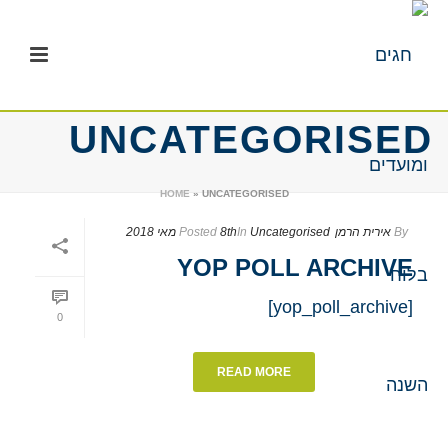
UNCATEGORISED
HOME
»
UNCATEGORISED
By
אירית הרמן
Uncategorised
In
8th מאי 2018
Posted
YOP POLL ARCHIVE
[yop_poll_archive]
0
READ MORE