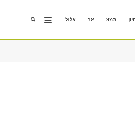
יון
תמוז
אב
אלול