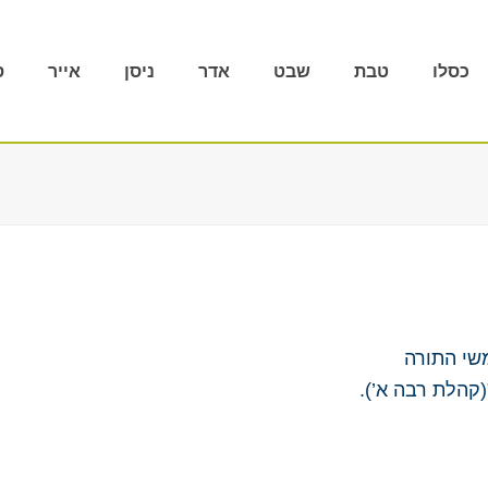
כסלו
טבת
שבט
אדר
ניסן
אייר
ס
שי התורה
(קהלת רבה א’).