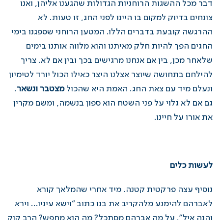
דבר מכל ההשגות הרוחניות הגדולות שהגענו אליהן, ואנו
צונחים בדיוק למקום בו היינו לפני החג, זו טעות. לא
ההרגשה קובעת בדברים הללו. המטען הרוחני שספגנו בימי
החגים הפך להיות חלק מאיתנו והוא מלווה אותנו בימים
שלאחר מכן, בין אם אנחנו מרגישים בכך ובין אם לא. צריך
להילחם בתחושה שיוצר אצלנו היצר כאילו הכול יורד לטימיון
ונעלם מיד עם צאת החג. האמת היא שהכול
מצטבר ונשאר
.
גם אם לא גלוי על פני השטח הוא ספון בנשמה, ומשם מקרין
את אורו על חיינו.
לעשות כלים
נוסיף עצה פרקטית קטנה. מיד אחרי שהמלאך קורא
לאברהם להימנע מלהקריב את בנו כתוב “וישא עיניו… וירא
והנה איל”. על מה אברהם מסתכל? מה הוא מחפש? הרב קוק