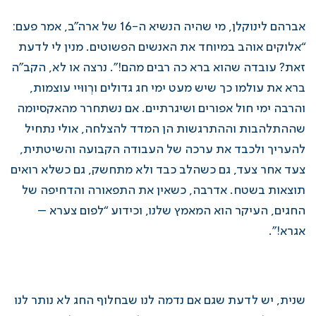
אברהם לינוקלן, מי שהיה הנשיא ה-16 של ארה”ב, אמר פעם:
“אלוקים אוהב במיוחד את האנשים הפשוטים. מנין לי לדעת
זאת? עובדה שהוא ברא כה רבים מהם!”. נרצה או לא, הקב”ה
ברא את עולמו כך שיש מעט ימי חג גדולים ורְווּיי עוצמות,
והרבה ימי חול אפורים ושיגרתיים. אם נשתחרר מהאקסיומה
שההתלהבות וההתרגשות הן המדד להצלחה, אולי נתחיל
להעריך ולכבד את ערכה של העבודה הקבועה והשיטתית,
צעד אחר צעד, גם כשהלב כבד ולא מתחשק, גם כשלא רואים
תוצאות בשטח. אדרבה, כשאין את התפאורה והדחיפה של
החגים, העיקר הוא המאמץ שלנו, וכידוע “לפום צערא –
אגרא!”.
שנית, יש לדעת שגם אם נדמה לנו שבחלוף החג לא נותר לנו