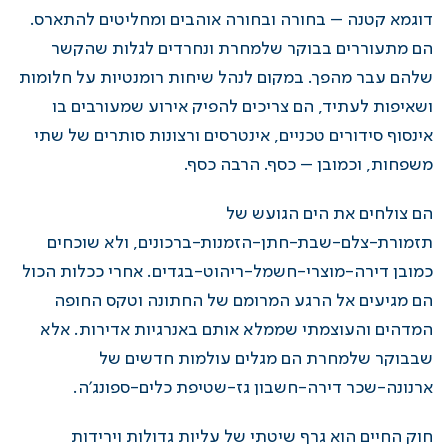
דוגמא קטנה – בחורה ובחורה אוהבים ומחליטים להתארס.
הם מתעוררים בבוקר שלמחרת ונחרדים לגלות שהקשר
שלהם עבר מהפך. במקום לנהל שיחות רומנטיות על חלומות
ושאיפות לעתיד, הם צריכים להפיק אירוע שמעורבים בו
אינסוף סידורים טכניים, אינטרסים ורצונות סותרים של שתי
משפחות, וכמובן – כסף. הרבה כסף.
הם צולחים את הים הגועש של
תזמורת-צלם-שבת-חתן-הזמנות-ברכונים, ולא שוכחים
כמובן דירה-מוצרי-חשמל-ריהוט-בגדים. אחרי ככלות הכול
הם מגיעים אל הרגע המרומם של החתונה וטקס החופה
המדהים והעוצמתי שממלא אותם באנרגיות אדירות. אלא
שבבוקר שלמחרת הם מגלים עולמות חדשים של
ארנונה-שכר דירה-חשבון גז-שטיפת כלים-ספונג’ה.
חוק החיים הוא גרף שיטתי של עליות גדולות וירידות