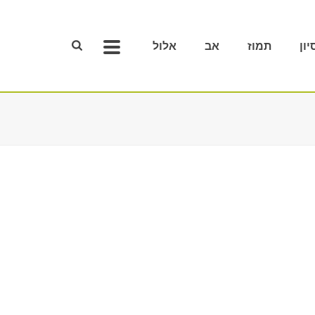
יון
תמוז
אב
אלול