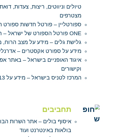
טיולים וניווטים, ריצות, צעדות, דוא
מצטרפים
ספורטליין –
פורטל חדשות ספורט המב
ONE פורטל הספורט של ישראל –
ח
גלישת גלים –
מידע על מצב הרוח, מז
מידע על ספורט אקסטרים –
אדרנלין
איגוד האופניים בישראל –
באתר אפשר
וקישורים
המרכז לטניס בישראל –
מידע על 13 מרכזי הטניס בארץ, תחרויות, דרוגים, מדריך לשיפור חבטות, פורום ועוד.
תחביבים
איסוף בולים –
אתר השרות הבול
בולאות באינטרנט ועוד