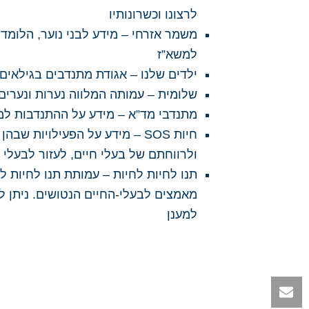
לרצונו וכשרונותיו
משמר אזרחי –
למשא”ז
ילדים שלנו –
אגודת מתנדבים בגילאים 15 – 80 הפועלת בבית החולים לילדים “שנידר” בפתח תקו
שלומית –
עמותה המלווה נערות ונערי
מתנדבי מד”א –
מידע על ההתנדבות למ
חיות SOS –
מידע על הפעילויות שבהן
ולרווחתם של בעלי חיים, לעזור לבעלי 
תנו לחיות לחיות –
עמותת תנו לחיות ל
מאמצים לבעלי-החיים הנטושים. ניתן ל
למענן