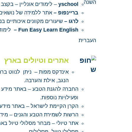
yschool
–
לימודים אונליין – בקצב
בריינפופ –
אתר ללמידה של נושאים
לרגו –
שיעורים מקוונים איכותיים בנ
Fun Easy Learn English –
לימוד
אתרים וטיולים בארץ
אינדקס מפות –
ניתן לנווט ברח
הנגב, אילת והערבה.
החברה להגנת הטבע –
באתר מידע ע
ופעילויות נוספות.
הקרן הקיימת לישראל –
באתר מידע ע
הרשות לשמירת הטבע והגנים –
מידע
אתר טיולי –
מבחר מסלולי טיול באר
מסלולי טיול -מסלולים