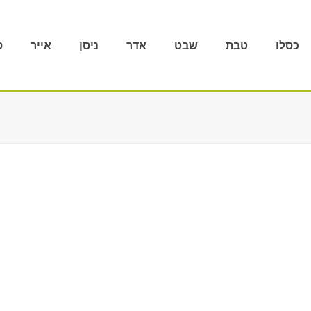
כסלו
טבת
שבט
אדר
ניסן
אייר
ס