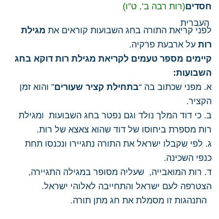
חסדים
(רות רבה ב’, ט”ו)​
לפני קריאת התורה בחג השבועות קוראים את
מגילת
רות
על ארבעת פרקיה.
קיימים מספר טעמים לקריאת מגילת רות דוקא בחג
השבועות:
א. מפני שכתוב בה “
בתחילת קציר שעורים
” והוא זמן
הקציר.
ב. כי דוד המלך נולד וגם נפטר בחג השבועות ומגילת
רות מספרת ביחוסו של דוד שהוא צאצא של רות.
ג. לפי שקבלו ישראל את התורה נתגיירו ונכנסו תחת
כנפי השכינה.
ד. רות המואבייה, שעליה מסופר במגילה התגיירה,
הצטרפה לעם ישראל והתחייבה לאלוהי ישראל.
התנהגות זו מסמלת את חג מתן תורה.