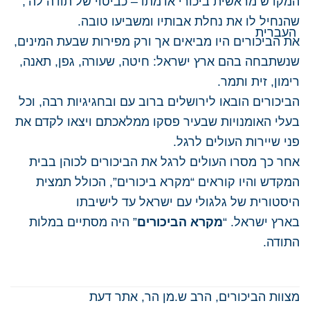
המקדש מראשית ביכורי אדמתו – כביטוי של תודה לה’,
שהנחיל לו את נחלת אבותיו ומשביעו טובה.
את הביכורים היו מביאים אך ורק מפירות
שבעת המינים​
,
שנשתבחה בהם ארץ ישראל: חיטה, שעורה, גפן, תאנה,
רימון, זית ותמר.
הביכורים הובאו לירושלים ברוב עם ובחגיגיות רבה, וכל
בעלי האומנויות שבעיר פסקו ממלאכתם ויצאו לקדם את
פני שיירות העולים לרגל.
אחר כך מסרו העולים לרגל את הביכורים לכוהן בבית
המקדש והיו קוראים “מקרא ביכורים”, הכולל תמצית
היסטורית של גלגולי עם ישראל עד לישיבתו
בארץ ישראל. “
מקרא הביכורים
” היה מסתיים במלות
התודה.
​
מצוות הביכורים, הרב ש.מן הר, אתר דעת