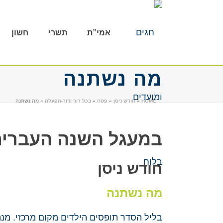
אמי”ת
תשרי
חשון
מה נשתנה
HOME
»
חודש ניסן
»
פסח
»
בכל דור ודור-הפעלה
»
מה נשתנה
במעגל השנה העברי
חודש ניסן
מה נשתנה
בליל הסדר תופסים הילדים מקום מרכזי. מנ