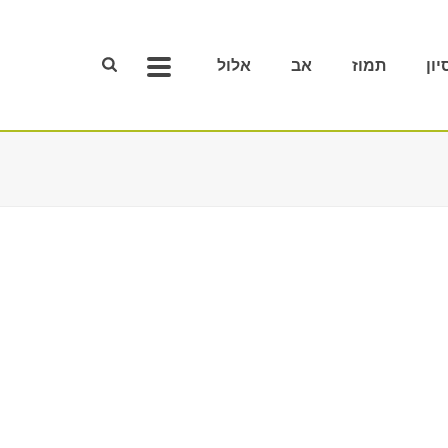
יון
תמוז
אב
אלול