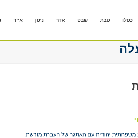
כסלו
טבת
שבט
אדר
ניסן
אייר
ס
לה
ת
י
 משפחתית יהודית עם האתגר של העברת מורשת.