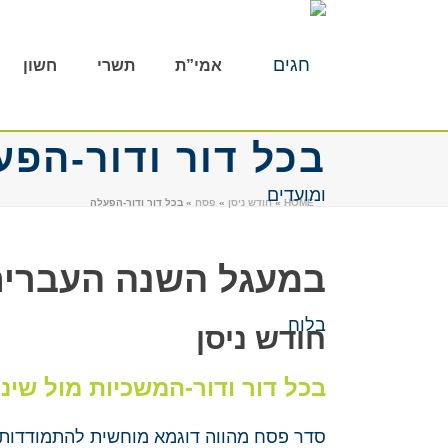
אמי”ת
תשרי
חשון
בכל דור ודור-הפע
HOME
»
חודש ניסן
»
פסח
»
בכל דור ודור-הפעלה
במעגל השנה העברי
חודש ניסן
בכל דור ודור-המשכיות מול שינו
סדר פסח מהווה דוגמא מוחשית להתמודדות