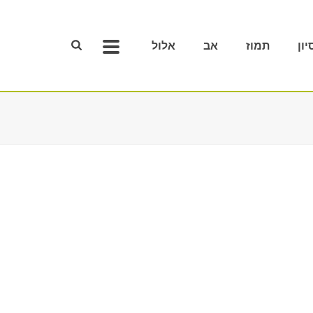
יון
תמוז
אב
אלול