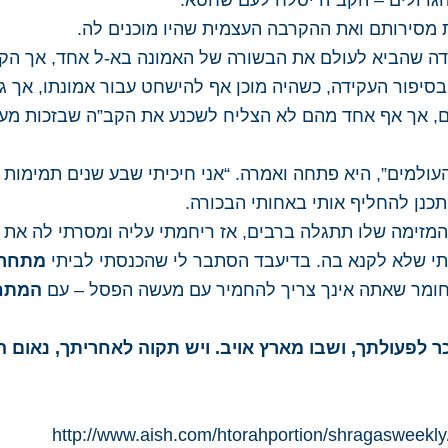
 הגדולים – הקב”ה יסלח לעם שחטא:
ת מסירותם ואת ההקרבה העצמית שהיו מוכנים לה.
דה שהביא לעולם את הבשורה של האמונה בא-ל אחד, אך הק
סיפור העקידה, כשהיה מוכן אף להישחט עבור אמונתו, אך גם
, אך אף אחד מהם לא הצליח לשכנע את הקב”ה שבזכות מעשיו
ולמים”, היא פתחה ואמרה. “אני חיכיתי שבע שנים תמימות ב
כנן להחליף אותי באחותי הבכורה.
מזימה שלו תתגלה ברבים, אז ריחמתי עליה ומסרתי לה את 
י שלא לקנא בה. בדיעבד הסתבר לי שהכנסתי לביתי
מתחרה
 וחומר שאתה אינך צריך להחמיר עם מעשה הפסל – עם
המתחר
ר לפעולת​​ך, ושבו מארץ אויב. ויש תקוה לאחריתך, נאום ה
http://www.aish.com/htorahportion/shragasweek