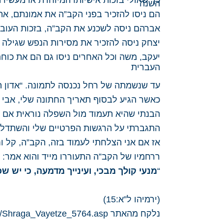
כך שאולי בזכות אישיותו המיוחדת או מעשיו
הם ניסו להזכיר בפני הקב”ה את אמונתם, א
אברהם ניסה לשכנע את הקב”ה, בזכות העוב
יצחק ניסה להזכיר את מסירות הנפש שגילה ב
יעקב, משה וכל האחרים ניסו גם הם את כוחם
עד שנשמתה של רחל נכנסה לתמונה. “אדון הע
כאשר הגיע לבסוף תאריך החתונה שלי, אבי ת
הבנתי שהיא תעמוד מול השפלה נוראית אם ה
התגברתי על הרגשות הפרטיים שלי והשתדלת
אז אם אני הצלחתי לעמוד בזה, הקב”ה, קל
ררחמיו של הקב”ה התעוררו מייד והוא אמר:
“
מנעי קולך מבכי, ועינייך מדמעה, כי יש שכ
(ירמיהו ל”א:15)
​נלקח מהאתר
ly/Shraga_Vayetze_5764.asp