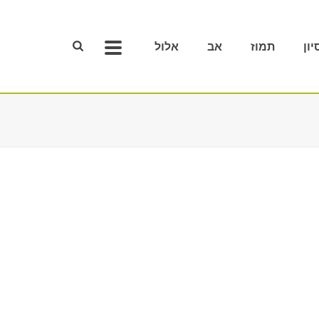
יון
תמוז
אב
אלול