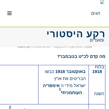
רקע היסטורי
HOME
»
חודש חשון
»
כ”ט בנובמבר – הכרזת המדינה
»
רקע היסטורי
מה קדם לכ”ט בנובמבר?
1918
באוקטובר 1918
כבשו
הבריטים את ארץ
ישראל מידי ה
אימפריה
1
.
העותמנית*
2