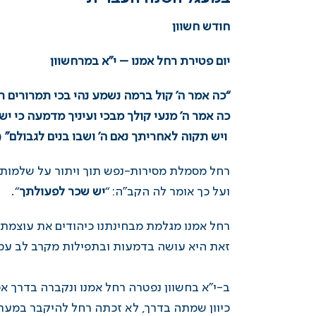
חודש חשוון
יום פטירת רחל אמנו – י”א במרחשוון
“כה אמר ה’ קול ברמה נשמע נהי בכי תמרורים ר
כה אמר ה’ מנעי קולך מבכי ועיניך מדמעה
כי יש
ויש תקוה לאחריתך נאם ה’ ושבו בנים לגבולם”
(
רחל מסמלת מסירות-נפש תוך ויתור על שלמות א
ועל כך אומר לה הקב”ה: “
יש שכר לפעולתך
“.
רחל אמנו מגלמת מבחינתנו כיהודים את עוצמת
זאת היא עושה בדמעות ובתפילות מקרב לב עמ
ב-י”א בחשוון נפטרה רחל אמנו ונקברה בדרך א
כיוון שמתה בדרך, לא זכתה רחל להיקבר במע