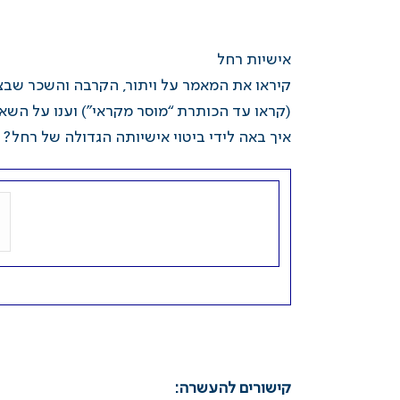
אישיות רחל
קיראו את המאמר
על ויתור, הקרבה והשכר שבצ
(קראו עד הכותרת “מוסר מקראי”) וענו על השא
א
יך באה לידי ביטוי אישיותה ה
גדולה
של רחל?
​​קישורים להעשרה: