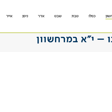
שון
כסלו
טבת
שבט
אדר
ניסן
אייר
 – י”א במרחשוון