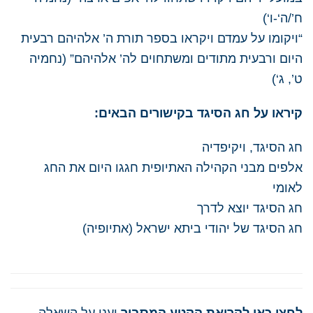
ח’/ה
‘
-ו
‘
)
“ויקומו על עמדם ויקראו בספר תורת ה’ אלהיהם רבעית
היום ורבעית מתודים
ומשתחוים לה’ אלהיהם
”
(נחמיה
ט’
,
ג
‘
)
קיראו על חג הסיגד בקישורים הבאים:
חג הסיגד, ויקיפדיה
אלפים מבני הקהילה האתיופית חגגו היום את החג
לאומי
‏
חג הסיגד יוצא לדרך
חג הסיגד של יהודי ביתא ישראל (אתיופיה)
​