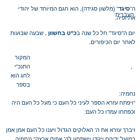
ה”
סיגד
” (מלשון סגידה), הוא חגם המיוחד של יהודי
אתיופיה.
יום ה”סיגד” חל כל שנה ב
כ”ט בחשוון
, שבעה שבועות
לאחר יום הכיפורים.
המקור
התנכ”י
‘
לחג הוא
בספר
נחמיה:
“ו
יפתח עזרא הספר לעיני כל העם כי מעל כל העם היה
וכפתחו עמדו כל העם:
ויברך עזרא את ה’ האלוקים הגדול ויענו כל העם אמן אמן
במועל ידיהם
ויקדו וישתחוו לה’ אפים ארצה
“
(נחמיה