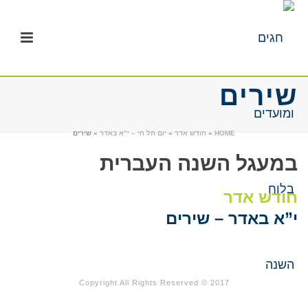
שירים
HOME
»
חודש אדר
»
יום תל חי – י”א באדר
»
שירים
במעגל השנה העברית
חודש אדר
י”א ב
אדר
– שירים
Copyright All Rights Reserved © 2017