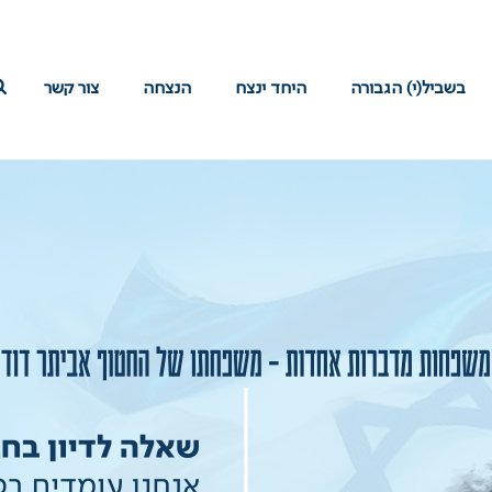
בשביל(י) הגבורה
היחד ינצח
הנצחה
צור קשר