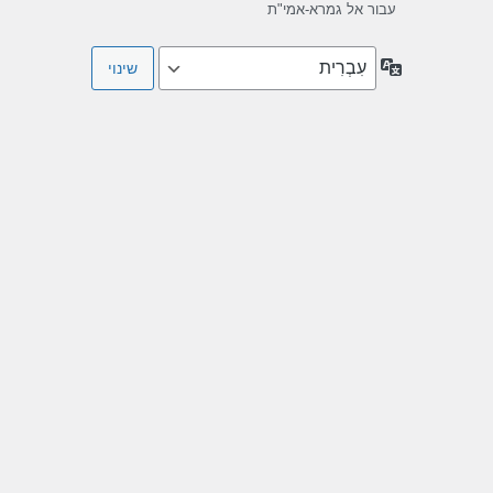
עבור אל גמרא-אמי"ת
שפה