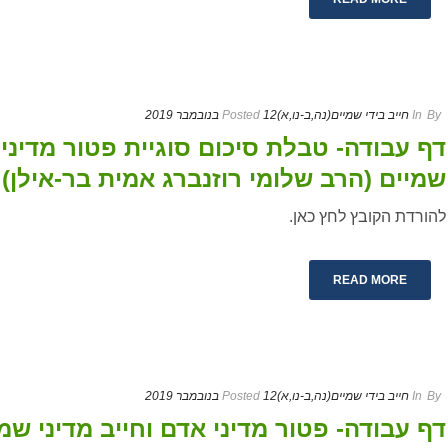
By
In
חייב בידי שמיים(נה,ב-נו,א)
12 בנובמבר 2019
Posted
דף עבודה- טבלת סיכום סוגיית פטור מדיני 
שמיים (הרב שלומי רוזנברג אמית בר-אילן)
להורדת הקובץ לחץ כאן.
READ MORE
By
In
חייב בידי שמיים(נה,ב-נו,א)
12 בנובמבר 2019
Posted