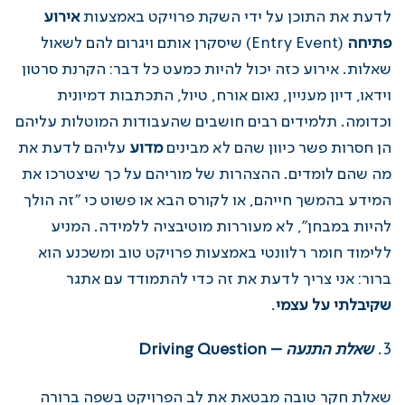
לדעת את התוכן על ידי השקת פרויקט באמצעות
אירוע
פתיחה
(Entry Event) שיסקרן אותם ויגרום להם לשאול
שאלות. אירוע כזה יכול להיות כמעט כל דבר: הקרנת סרטון
וידאו, דיון מעניין, נאום אורח, טיול, התכתבות דמיונית
וכדומה. תלמידים רבים חושבים שהעבודות המוטלות עליהם
הן חסרות פשר כיוון שהם לא מבינים
מדוע
עליהם לדעת את
מה שהם לומדים. ההצהרות של מוריהם על כך שיצטרכו את
המידע בהמשך חייהם, או לקורס הבא או פשוט כי "זה הולך
להיות במבחן", לא מעוררות מוטיבציה ללמידה. המניע
ללימוד חומר רלוונטי באמצעות פרויקט טוב ומשכנע הוא
ברור: אני צריך לדעת את זה כדי להתמודד עם אתגר
שקיבלתי על עצמי
.
שאלת התנעה
–
Driving Question
שאלת חקר טובה מבטאת את לב הפרויקט בשפה ברורה