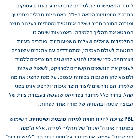
לימוד המאפשרת לתלמידים לרכוש ידע בעודם עסוקים
בתרגול מיומנויות המאה ה-21, באמצעות תהליך מתמשך
ומובנה הסובב סביב שאלה אותנטית ומסתיים בעיצוב תוצר
המבטא את תהליך הלמידה. באמצעות שיטה זו
התלמידים שואלים שאלות משמעותיות, פותרים בעיות
הנוגעות לעולם האמיתי, ומתמודדים עם אתגרים עיצוביים
ויצירתיים. כדי שיוכלו להגיע להישגים הם צריכים ללמוד
לעומק את הנושאים הקשורים לפרויקט, לשאול שאלות
ולמצוא להן תשובות בכוחות עצמם. על מנת להציג את מה
שלמדו, הם נדרשים ליצור תוצר איכותי ולהציג אותו בפני
קהל. בדרך כלל מדובר בפרויקט שנעשה בעבודת צוות של
קבוצה קטנה ובהנחיה של מורה אחד לפחות.
PBL
צריכה להיות
חווית למידה מובנית ושיטתית
. השימוש
במתודה אינו ה"קינוח" של תהליך למידה, אלא ה"מנה
העיקרית" עצמה; אין מדובר על סיום חביב כדי "לעשות כיף"