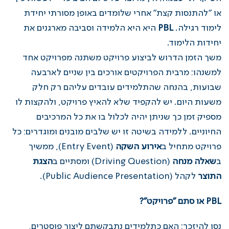
או "להתנסות קצת" אחרי שלומדים באופן מסורתי יחידת
לימוד רגילה.
PBL
היא היא הלמידה וסביבה מארגנים את
יחידות הלימוד.
משך הזמן הדרוש לביצוע פרויקט משתנה מפרויקט אחד
למשנהו: מרבית הפרויקטים אורכים בין שניים לארבעה
שבועות, בהנחה שהתלמידים עובדים עליהם רק חלק
משעות היום. יש להקפיד שלא להאיץ פרויקט, ולהקצות לו
מספיק זמן כך שניתן יהיה לכלול בו את כל המרכיבים
החיוניים. ללמידה בשיטה זו יש שלבים מובנים ומוגדרים: כל
פרויקט מתחיל ב
אירוע השקה
(Entry Event), ממשיך
ב
שאלה מנחה
(Driving Question) ומסתיים ב
הצגת
התוצר
לקהל (Public Audience Presentation).
PBL או סתם "פרויקט"?
נסו להיזכר: האם כתלמידים נתבקשתם ליצור פוסטרים,