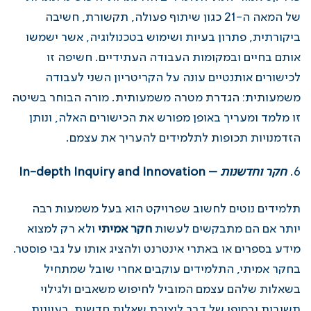
של המאה ה-21 כגון שיתוף פעולה, תקשורת, חשיבה
ביקורתית, פתרון בעיות ושימוש בטכנולוגיה, אשר ישמשו
אותם בחיים ובמקומות העבודה העתידיים. חשיפה זו
לכישורים אותנטיים עונה על הקריטריון השני לעבודה
משמעותית: הגדרת מטרה משמעותית. מורה הבוחר בשיטה
זו מלמד ומעריך באופן מפורש את הכישורים האלה, ונותן
הזדמנויות תכופות לתלמידים להעריך את עצמם.
חקר וחדשנות
–
In-depth Inquiry and Innovation
תלמידים נוטים לחשוב שפרויקט הוא בעל משמעות רבה
יותר אם הם מתבקשים לעשות
חקר אמיתי
ולא רק למצוא
מידע בספרים או באתרי אינטרנט ולהציג אותו על גבי פוסטר.
בחקר אמיתי, התלמידים עוקבים אחרי שובל שמתחיל
בשאלות שלהם עצמם המוביל לחיפוש משאבים ולגילוי
תשובות ובסופו של דבר ליצירת שאלות חדשות, רעיונות