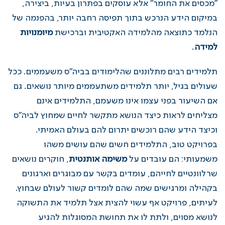
"מכסים את החומר" אלא עוסקים בפתרון בעיות, ביצירה,
במיקום הידע הנרכש בתוך תפיסה רחבה יותר, בהפנמה של
הנלמד כתוצאה מהלמידה האקטיבית וברכישת
מיומנויות
למידה
.
תלמידים רבים מתלוננים שהלימודים בביה"ס משעממים. ככל
שעולים בגיל, יותר תלמידים משתעממים מיותר נושאים. גם
אם השיעור בפני עצמו אינו משעמם, התלמידים אינם
מצליחים לראות כיצד הנושא מתקשר לחיים שמחוץ לביה"ס
וכיצד הידע שהם רוכשים יתרום להם בעולם האמיתי.
בפרויקט טוב, התלמידים חשים שהם עושים משהו
משמעותי: הם עובדים על
משימה אותנטית
, חוקרים נושאים
שרלוונטיים לחייהם, עומדים בקשר עם מבוגרים וארגונים
בקהילה ומרגישים שמה שהם לומדים קשור לעולם שבחוץ.
לעיתים, פרויקט אף עשוי להצית אצל תלמיד את התשוקה
לנושא מסוים, ולתת לו את תחושת המסוגלות להגיע