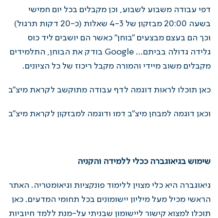
דפי עבודה משבוע לשבוע, וכן מקבלים בכל יום חמישי
בשעה 20:00 מבזקון של 4-3 שאלות (כ-20 דקות תרגול)
וכך הם בעצם מבצעים "בוחן" כאשר הם יושבים ליד כוס
גלידה גדולה בביתם… Google בודק את הבוחן, התלמידים
מקבלים משוב מיידי והמורה מקבל ריכוז של כל הציונים.
כאן תוכלו לראות דוגמה ל
דף עבודה מתוקשב לקראת מיצ"ב
וכאן דוגמה ל
מבחן מיצ"ב דמו
ודוגמה ל
מבזקון לקראת מיצ"ב
שימוש בגיאוגברה ככלי ללמידה והקניה
גיאוגברה
היא כלי מצוין ללימוד פונקציות וגיאומטריה. האתר
הראשי מכיל מעל מיליון יישומונים בכל תחומי המדעים. כאן
תוכלו למצוא קישור ליישומון שבניתי על-מנת ללמד
חיוביות