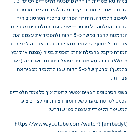
בניות גיאומטריות הן חלק מתוכנית הלימודים לכיתה ט'.
הרחבנו את הלימוד וביקשנו מהתלמידים ליצור סרטונים
לסיכום הלמידה. היתרון הפדגוגי בהכנת הסרטונים היה
הדיבור המלווה כל סרטון – איפה עוד התלמידים מקבלים
הזדמנות לדבר במשך כ-5 דקות ולהסביר את עצמם ואת
עבודתם? בנוסף התלמידים הכינו תוכנית עבודה לבנייה. כך
המורה מקבל בחבילה אחת: תוכנית בנייה (מצגת או קובץ
Word), בנייה גיאומטרית בפועל בתוכנת גיאוגברה (ראו
בהמשך) וסרטון של כ-5 דקות שבו התלמיד מסביר את
עבודתו.
בשני הסרטונים הבאים אפשר לראות איך כל צמד תלמידים
הכניס לסרטון נגיעות של הומור ויצירתיות לצד ביצוע
המשימה הלימודית עצמה כפי שנדרש:
[embedyt] https://www.youtube.com/watch?