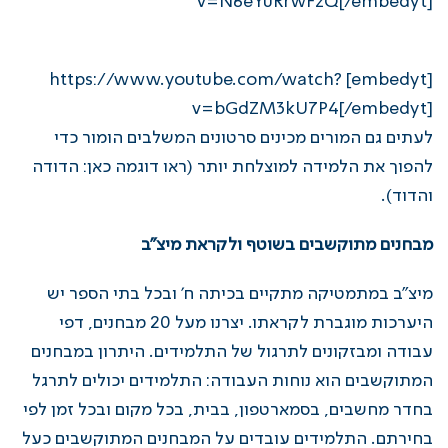
v=N6eYuRrwFzQ[/embedyt]
[embedyt] https://www.youtube.com/watch?
v=bGdZM3kU7P4[/embedyt]
לעתים גם המורים מכינים סרטונים המשלבים הומור כדי
להפוך את הלמידה למוצלחת יותר (ראו דוגמה כאן:
הדודה
והדוד
).
מבחנים מתוקשבים בשוטף ולקראת מיצ"ב
מיצ"ב במתמטיקה מתקיים בכיתה ח' ובכל בתי הספר יש
היערכות מוגברת לקראתו. יצרנו מעל 20 מבחנים, דפי
עבודה ומבזקונים לתרגול של התלמידים. היתרון במבחנים
המתוקשבים הוא נוחות העבודה: התלמידים יכולים לתרגל
בחדר מחשבים, בסמארטפון, בבית, בכל מקום ובכל זמן לפי
בחירתם. התלמידים עובדים על המבחנים המתוקשבים כעל