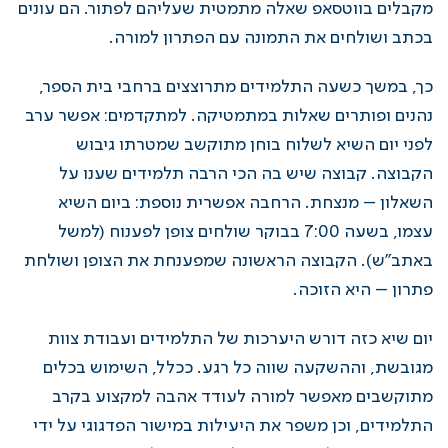
מקבלים בווטסאפ שאלה מתמטית שעליהם לפתור. הם עונים
בכתב ושולחים את התמונה עם הפתרון למורה.
כך, במשך כשעה התלמידים מתרוצצים ברחבי בית הספר,
נהנים ופותרים שאלות במתמטיקה. למתקדמים: אפשר ערב
לפני יום השיא לשלוח בוחן מתוקשב שמטרתו גיבוש
הקבוצה. קבוצה שיש בה הכי הרבה תלמידים שענו על
השאלון – מנצחת. הרחבה אפשרית נוספת: ביום השיא
עצמו, בשעה 7:00 בבוקר שולחים צופן לפענוח (למשל
באתב"ש). הקבוצה הראשונה שמפענחת את הצופן ושולחת
פתרון – היא הזוכה.
יום שיא כזה דורש היערכות של התלמידים ועבודת צוות
מגובשת, וההשקעה שווה כל רגע. ככלל,
השימוש בכלים
מתוקשבים מאפשר למורה לעודד
אהבה למקצוע בקרב
התלמידים, וכן משפר את היעילות במישור הפדגוגי על ידי